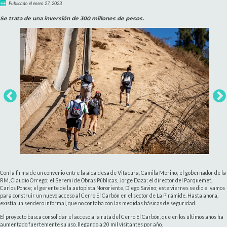
Publicado el enero 27, 2023
Se trata de una inversión de 300 millones de pesos.
Con la firma de un convenio entre la alcaldesa de Vitacura, Camila Merino; el gobernador de la
RM, Claudio Orrego; el Seremi de Obras Públicas, Jorge Daza; el director del Parquemet,
Carlos Ponce; el gerente de la autopista Nororiente, Diego Savino; este viernes se dio el vamos
para construir un nuevo acceso al Cerro El Carbón en el sector de La Pirámide. Hasta ahora,
existía un sendero informal, que no contaba con las medidas básicas de seguridad.
El proyecto busca consolidar el acceso a la ruta del Cerro El Carbón, que en los últimos años ha
aumentado fuertemente su uso, llegando a 20 mil visitantes por año.