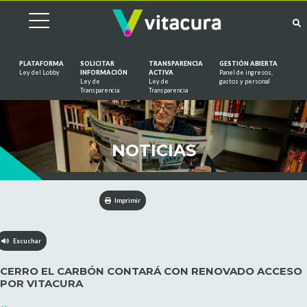
PLATAFORMA
SOLICITAR
TRANSPARENCIA
GESTIÓN ABIERTA
Ley del Lobby
INFORMACIÓN
ACTIVA
Panel de ingresos,
Ley de
Ley de
gastos y personal
Saltar al contenido
Transparencia
Transparencia
NOTICIAS
Imprimir
Escuchar
CERRO EL CARBÓN CONTARÁ CON RENOVADO ACCESO
POR VITACURA