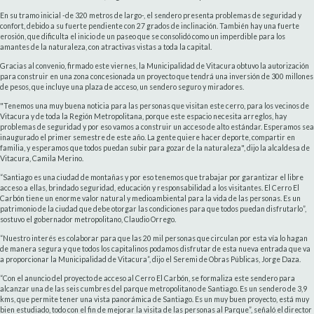
En su tramo inicial -de 320 metros de largo-, el sendero presenta problemas de seguridad y
confort, debido a su fuerte pendiente con 27 grados de inclinación. También hay una fuerte
erosión, que dificulta el inicio de un paseo que se consolidó como un imperdible para los
amantes de la naturaleza, con atractivas vistas a toda la capital.
Gracias al convenio, firmado este viernes, la Municipalidad de Vitacura obtuvo la autorización
para construir en una zona concesionada un proyecto que tendrá una inversión de 300 millones
de pesos, que incluye una plaza de acceso, un sendero seguro y miradores.
"Tenemos una muy buena noticia para las personas que visitan este cerro, para los vecinos de
Vitacura y de toda la Región Metropolitana, porque este espacio necesita arreglos, hay
problemas de seguridad y por eso vamos a construir un acceso de alto estándar. Esperamos sea
inaugurado el primer semestre de este año. La gente quiere hacer deporte, compartir en
familia, y esperamos que todos puedan subir para gozar de la naturaleza", dijo la alcaldesa de
Vitacura, Camila Merino.
“Santiago es una ciudad de montañas y por eso tenemos que trabajar por garantizar el libre
acceso a ellas, brindado seguridad, educación y responsabilidad a los visitantes. El Cerro El
Carbón tiene un enorme valor natural y medioambiental para la vida de las personas. Es un
patrimonio de la ciudad que debe otorgar las condiciones para que todos puedan disfrutarlo”,
sostuvo el gobernador metropolitano, Claudio Orrego.
“Nuestro interés es colaborar para que las 20 mil personas que circulan por esta vía lo hagan
de manera segura y que todos los capitalinos podamos disfrutar de esta nueva entrada que va
a proporcionar la Municipalidad de Vitacura”, dijo el Seremi de Obras Públicas, Jorge Daza.
“Con el anuncio del proyecto de acceso al Cerro El Carbón, se formaliza este sendero para
alcanzar una de las seis cumbres del parque metropolitano de Santiago. Es un sendero de 3,9
kms, que permite tener una vista panorámica de Santiago. Es un muy buen proyecto, está muy
bien estudiado, todo con el fin de mejorar la visita de las personas al Parque”, señaló el director