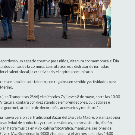
deportivos y un espacio creativo para niños, Vitacura conmemorará el Día
tintos puntos de la comuna. La invitación es a disfrutar de jornadas
 el talento local, la creatividad y el espíritu comunitario.
fin de semana lleno de talento, con regalos con sentido y actividades para
 Merino.
 (Las Tranqueras 2566) el miércoles 7 y jueves 8 de mayo, entre las 10:00
 Vitacura, contará con diez stands de emprendedores, cuidadores e
tos gourmet, artículos de decoración, accesorios y mucho más.
na nueva versión del tradicional Bazar del Día de la Madre, organizado por
variedad de productos y creaciones únicas, como vestuario, diseño,
bién habrá música en vivo, cabina fotográfica, manicure, sesiones de
 Cívico (Av. Bicentenario 3800) y funcionará el viernes desde las 14:00