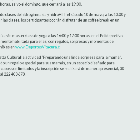
 horas, salvo el domingo, que cerrará a las 19:00.
do clases de hidrogimnasia y hidroHIIT el sábado 10 de mayo, a las 10:00 y
r las clases, los participantes podrán disfrutar de un coffee break en un
lizarán masterclass de yoga a las 16:00 y 17:00 horas, en el Polideportivo.
lmente habilitada para ellas, con regalos, sorpresas y momentos de
onibles en
www.DeportesVitacura.cl
Matta Cultural la actividad “Preparando una linda sorpresa para la mamá”.
ando un regalo especial para sus mamás, en un espacio diseñado para
os cupos son limitados y la inscripción se realizará de manera presencial, 30
al 222 403 678.