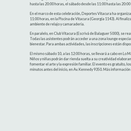
hasta las 20:00 horas, el sábado desde las 11:00 hasta las 20:00
En el marco de esta celebración, Deportes Vitacura ha organiza
11:00 horas, en la Piscina de Vitacura (Georgia 1143). Al finaliza
ambiente de relajo y camaradería.
En paralelo, en Club Vitacura (Escrivá de Balaguer 5000), se rea
Todas las asistentes podrán acceder a una zona lounge especia
bienestar. Para ambas actividades, las inscripciones están disp
El mismo sábado 10, a las 12:00 horas, se llevará a cabo en Lo 
Niños y niñas podrán dar rienda suelta a su creatividad elabor
fomentar el arte y la expresión familiar. El evento es gratuito, l
minutos antes del inicio, en Av. Kennedy 9350. Más información 