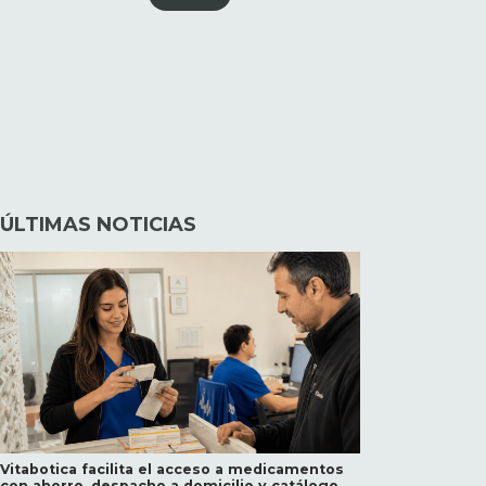
ÚLTIMAS NOTICIAS
Vitabotica facilita el acceso a medicamentos
con ahorro, despacho a domicilio y catálogo