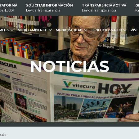
ATAFORMA
SOLICITAR INFORMACIÓN
TRANSPARENCIA ACTIVA
G
del Lobby
Ley de Transparencia
Ley de Transparencia
Pa
MITES
MEDIO AMBIENTE
MUNICIPALIDAD
BENEFICIOS SALUD
VIVE
NOTICIAS
Madre