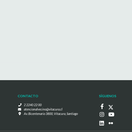
CONTACTO
SÍGUENOS
2 2240 22 00
atencionalvecino@vitacura.cl
Av. Bicentenario 3800, Vitacura, Santiago