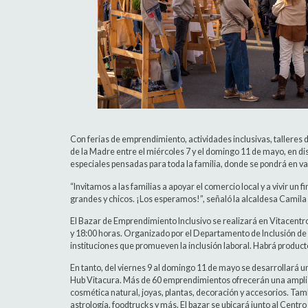
Con ferias de emprendimiento, actividades inclusivas, talleres 
de la Madre entre el miércoles 7 y el domingo 11 de mayo, en dis
especiales pensadas para toda la familia, donde se pondrá en valor
“Invitamos a las familias a apoyar el comercio local y a vivir un 
grandes y chicos. ¡Los esperamos!”, señaló la alcaldesa Camila
El Bazar de Emprendimiento Inclusivo se realizará en Vitacentro
y 18:00 horas. Organizado por el Departamento de Inclusión de
instituciones que promueven la inclusión laboral. Habrá produc
En tanto, del viernes 9 al domingo 11 de mayo se desarrollará u
Hub Vitacura. Más de 60 emprendimientos ofrecerán una amplia 
cosmética natural, joyas, plantas, decoración y accesorios. Tam
astrología, foodtrucks y más. El bazar se ubicará junto al Centro