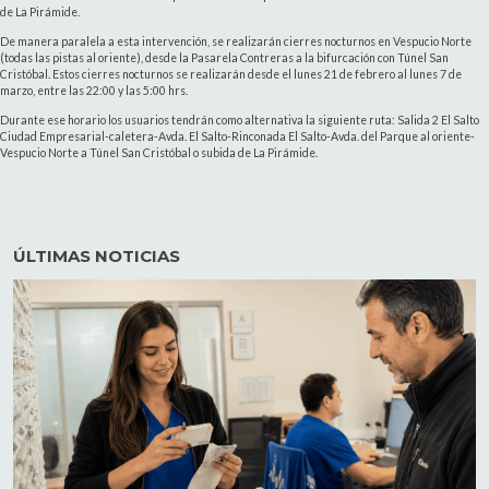
de La Pirámide.
De manera paralela a esta intervención, se realizarán cierres nocturnos en Vespucio Norte
(todas las pistas al oriente), desde la Pasarela Contreras a la bifurcación con Túnel San
Cristóbal. Estos cierres nocturnos se realizarán desde el lunes 21 de febrero al lunes 7 de
marzo, entre las 22:00 y las 5:00 hrs.
Durante ese horario los usuarios tendrán como alternativa la siguiente ruta: Salida 2 El Salto
Ciudad Empresarial-caletera-Avda. El Salto-Rinconada El Salto-Avda. del Parque al oriente-
Vespucio Norte a Túnel San Cristóbal o subida de La Pirámide.
ÚLTIMAS NOTICIAS