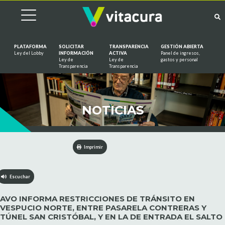
PLATAFORMA
SOLICITAR
TRANSPARENCIA
GESTIÓN ABIERTA
Ley del Lobby
INFORMACIÓN
ACTIVA
Panel de ingresos,
Ley de
Ley de
gastos y personal
Saltar al contenido
Transparencia
Transparencia
NOTICIAS
Imprimir
Escuchar
AVO INFORMA RESTRICCIONES DE TRÁNSITO EN
VESPUCIO NORTE, ENTRE PASARELA CONTRERAS Y
TÚNEL SAN CRISTÓBAL, Y EN LA DE ENTRADA EL SALTO