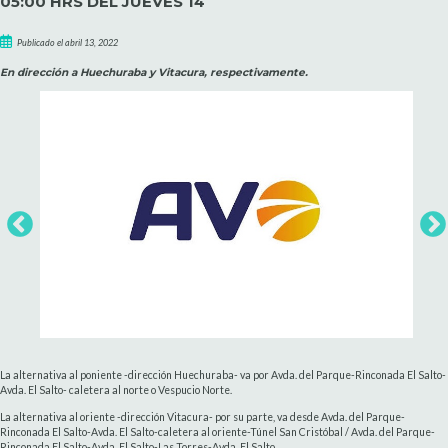
05:00 HRS DEL JUEVES 14
Publicado el abril 13, 2022
En dirección a Huechuraba y Vitacura, respectivamente.
La alternativa al poniente -dirección Huechuraba- va por Avda. del Parque-Rinconada El Salto-
Avda. El Salto- caletera al norte o Vespucio Norte.
La alternativa al oriente -dirección Vitacura- por su parte, va desde Avda. del Parque-
Rinconada El Salto-Avda. El Salto-caletera al oriente-Túnel San Cristóbal / Avda. del Parque-
Rinconada El Salto-Avda. El Salto-Las Torres-Avda. El Salto.