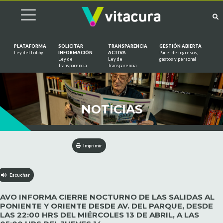
PLATAFORMA
SOLICITAR
TRANSPARENCIA
GESTIÓN ABIERTA
Ley del Lobby
INFORMACIÓN
ACTIVA
Panel de ingresos,
Ley de
Ley de
gastos y personal
Saltar al contenido
Transparencia
Transparencia
NOTICIAS
Imprimir
Escuchar
AVO INFORMA CIERRE NOCTURNO DE LAS SALIDAS AL
PONIENTE Y ORIENTE DESDE AV. DEL PARQUE, DESDE
LAS 22:00 HRS DEL MIÉRCOLES 13 DE ABRIL, A LAS