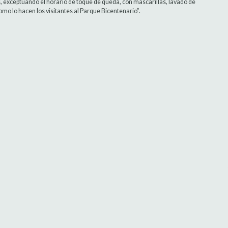
 exceptuando el horario de toque de queda, con mascarillas, lavado de
como lo hacen los visitantes al Parque Bicentenario”.