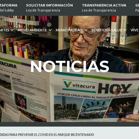
ATAFORMA
SOLICITAR INFORMACIÓN
TRANSPARENCIA ACTIVA
G
del Lobby
Ley de Transparencia
Ley de Transparencia
Pa
MITES
MEDIO AMBIENTE
MUNICIPALIDAD
BENEFICIOS SALUD
VIVE
NOTICIAS
DIDAS PARA PREVENIR EL COVID EN EL PARQUE BICENTENARIO