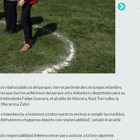
s y baños públicos del parque; cierres perimetrales en juegos infantiles,
nes que dan los anfitriones del parque a los visitantes y deportistas para su
 intendente Felipe Guevara, el alcalde de Vitacura, Raúl Torrealba, la
e, Macarena Zahri.
e intendencia, e instamos a todos nuestros vecinos a cumplir las medidas.
e disfrutemos y hagamos deporte con responsabilidad”, señaló el alcalde
 más responsabilidad debemos tener para avanzar a la fase siguiente.