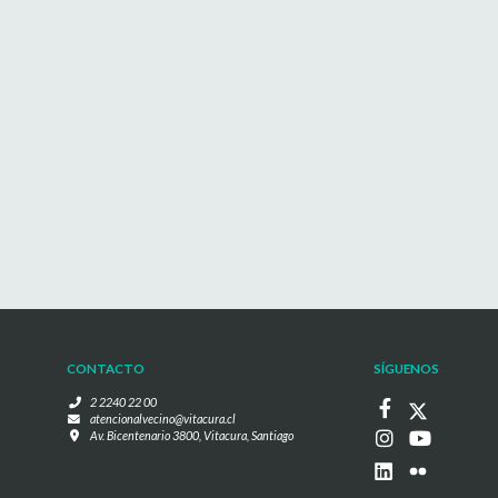
CONTACTO
SÍGUENOS
2 2240 22 00
atencionalvecino@vitacura.cl
Av. Bicentenario 3800, Vitacura, Santiago