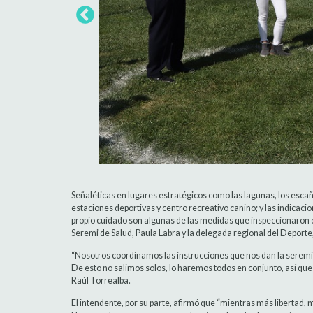
Señaléticas en lugares estratégicos como las lagunas, los escaño
estaciones deportivas y centro recreativo canino; y las indicacio
propio cuidado son algunas de las medidas que inspeccionaron el
Seremi de Salud, Paula Labra y la delegada regional del Deport
“Nosotros coordinamos las instrucciones que nos dan la seremi 
De esto no salimos solos, lo haremos todos en conjunto, así qu
Raúl Torrealba.
El intendente, por su parte, afirmó que “mientras más libertad,