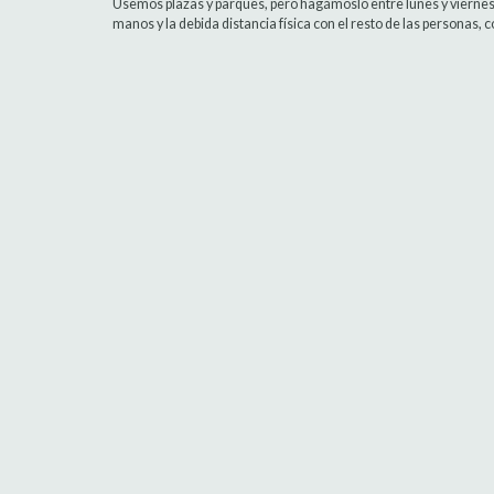
Usemos plazas y parques, pero hagámoslo entre lunes y viernes,
manos y la debida distancia física con el resto de las personas, 