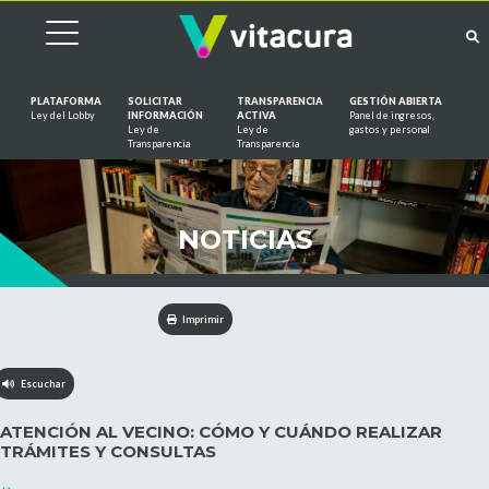
PLATAFORMA
SOLICITAR
TRANSPARENCIA
GESTIÓN ABIERTA
Ley del Lobby
INFORMACIÓN
ACTIVA
Panel de ingresos,
Ley de
Ley de
gastos y personal
Saltar al contenido
Transparencia
Transparencia
NOTICIAS
Imprimir
Escuchar
ATENCIÓN AL VECINO: CÓMO Y CUÁNDO REALIZAR
TRÁMITES Y CONSULTAS