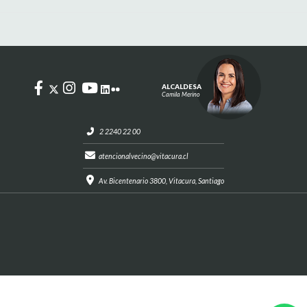
ALCALDESA
Camila Merino
2 2240 22 00
atencionalvecino@vitacura.cl
Av. Bicentenario 3800, Vitacura, Santiago