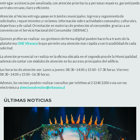
entregar asistencia personalizada, con atención prioritaria a personas mayores, garantizando
un trato cercano, claro y eficiente.
Atención al Vecino entrega apoyo en trámites municipales. Ingreso y seguimiento de
solicitudes, requerimientos y reclamos. Información sobre actividades comunales, culturales,
deportivas y de salud. Orientación en materias de protección al consumidor, gracias a un
convenio con el Servicio Nacional del Consumidor (SERNAC).
Quienes prefieran realizar sus gestiones de forma digital pueden hacerlo a través de la
plataforma
UNE Vitacura
lo que permite una atención más rápida y con trazabilidad de cada
solicitud.
La atención presencial se realiza en la oficina ubicada en el segundo piso de la Municipalidad,
además de contar con módulos de atención en los accesos principales del edificio.
Los horarios de atención son: Lunes a jueves: 08:30–14:00 y 15:00–17:30 horas. Viernes:
08:30–14:00 y 15:00–16:30 horas.
Además, los vecinos pueden realizar consultas por teléfono al 2 2240 2200 o vía correo
electrónico a
atencionalvecino@vitacura.cl
ÚLTIMAS NOTICIAS