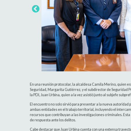
En una reunión protocolar, la alcaldesa Camila Merino, quien 
Seguridad, Margarita Gutiérrez, y el subdirector de Seguridad Pú
la PDI, Juan Urbina, quien a la vez asistió junto al subjefe subp
El encuentro no solo sirvió para presentar a la nueva autoridad p
ambas entidades en el trabajo territorial, incluyendo el interca
recursos que contribuyan a las investigaciones criminales. Esta
de respuesta ante los delitos.
Cabe destacar que Juan Urbina cuenta con una extensa trayector