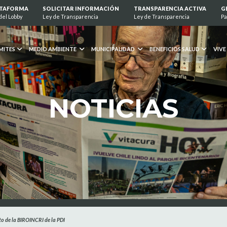
ATAFORMA
SOLICITAR INFORMACIÓN
TRANSPARENCIA ACTIVA
G
del Lobby
Ley de Transparencia
Ley de Transparencia
Pa
MITES
MEDIO AMBIENTE
MUNICIPALIDAD
BENEFICIOS SALUD
VIVE
NOTICIAS
to de la BIROINCRI de la PDI