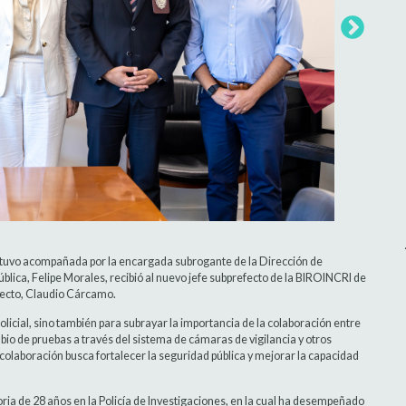
estuvo acompañada por la encargada subrogante de la Dirección de
blica, Felipe Morales, recibió al nuevo jefe subprefecto de la BIROINCRI de
refecto, Claudio Cárcamo.
olicial, sino también para subrayar la importancia de la colaboración entre
mbio de pruebas a través del sistema de cámaras de vigilancia y otros
 colaboración busca fortalecer la seguridad pública y mejorar la capacidad
ia de 28 años en la Policía de Investigaciones, en la cual ha desempeñado