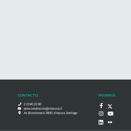
CONTACTO
SÍGUENOS
2 2240 22 00
atencionalvecino@vitacura.cl
Av. Bicentenario 3800, Vitacura, Santiago