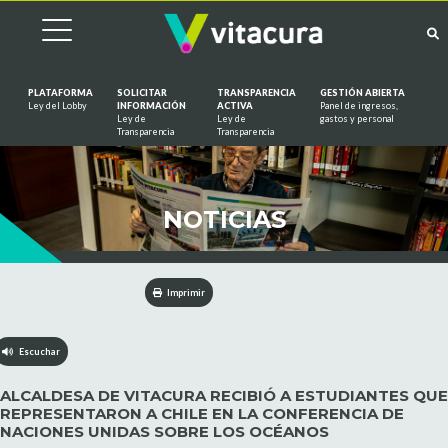
PLATAFORMA
SOLICITAR
TRANSPARENCIA
GESTIÓN ABIERTA
Ley del Lobby
INFORMACIÓN
ACTIVA
Panel de ingresos,
Ley de
Ley de
gastos y personal
Saltar al contenido
Transparencia
Transparencia
NOTICIAS
Imprimir
Escuchar
ALCALDESA DE VITACURA RECIBIÓ A ESTUDIANTES QUE
REPRESENTARON A CHILE EN LA CONFERENCIA DE
NACIONES UNIDAS SOBRE LOS OCÉANOS