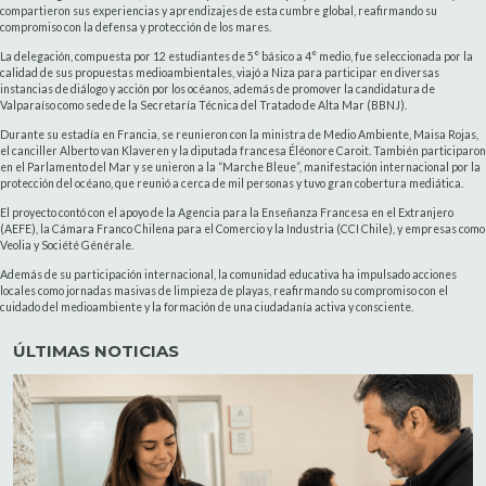
compartieron sus experiencias y aprendizajes de esta cumbre global, reafirmando su
compromiso con la defensa y protección de los mares.
La delegación, compuesta por 12 estudiantes de 5° básico a 4° medio, fue seleccionada por la
calidad de sus propuestas medioambientales, viajó a Niza para participar en diversas
instancias de diálogo y acción por los océanos, además de promover la candidatura de
Valparaíso como sede de la Secretaría Técnica del Tratado de Alta Mar (BBNJ).
Durante su estadía en Francia, se reunieron con la ministra de Medio Ambiente, Maisa Rojas,
el canciller Alberto van Klaveren y la diputada francesa Éléonore Caroit. También participaron
en el Parlamento del Mar y se unieron a la “Marche Bleue”, manifestación internacional por la
protección del océano, que reunió a cerca de mil personas y tuvo gran cobertura mediática.
El proyecto contó con el apoyo de la Agencia para la Enseñanza Francesa en el Extranjero
(AEFE), la Cámara Franco Chilena para el Comercio y la Industria (CCI Chile), y empresas como
Veolia y Société Générale.
Además de su participación internacional, la comunidad educativa ha impulsado acciones
locales como jornadas masivas de limpieza de playas, reafirmando su compromiso con el
cuidado del medioambiente y la formación de una ciudadanía activa y consciente.
ÚLTIMAS NOTICIAS