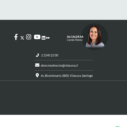
ALCALDESA
Camila Merino
2 2240 22 00
atencionalvecino@vitacura.cl
Av. Bicentenario 3800, Vitacura, Santiago