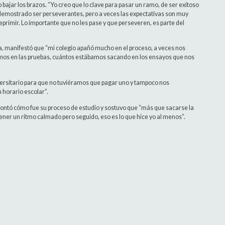
o bajar los brazos. “Yo creo que lo clave para pasar un ramo, de ser exitoso
 demostrado ser perseverantes, pero a veces las expectativas son muy
eprimir. Lo importante que no les pase y que perseveren, es parte del
, manifestó que “mi colegio apañó mucho en el proceso, a veces nos
mos en las pruebas, cuántos estábamos sacando en los ensayos que nos
ersitario para que no tuviéramos que pagar uno y tampoco nos
 horario escolar”.
contó cómo fue su proceso de estudio y sostuvo que “más que sacarse la
ner un ritmo calmado pero seguido, eso es lo que hice yo al menos”.