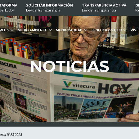
ATAFORMA
SOLICITAR INFORMACIÓN
TRANSPARENCIA ACTIVA
G
del Lobby
Ley de Transparencia
Ley de Transparencia
Pa
MITES
MEDIO AMBIENTE
MUNICIPALIDAD
BENEFICIOS SALUD
VIVE
NOTICIAS
en la PAES 2023