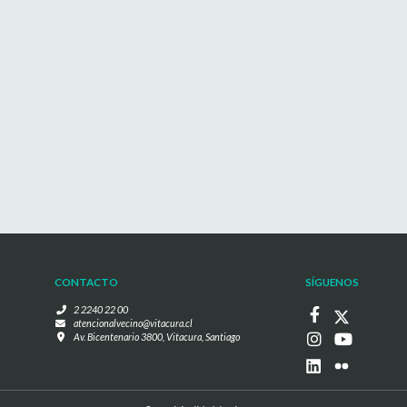
CONTACTO
SÍGUENOS
2 2240 22 00
atencionalvecino@vitacura.cl
Av. Bicentenario 3800, Vitacura, Santiago