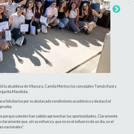
istió la alcaldesa de Vitacura, Camila Merino; los concejales Tomás Kast y
argarita Mandiola.
 para felicitarlos por su destacado rendimiento académico y destacó el
 prueba.
osos porque ustedes han sabido aprovechar las oportunidades. Claramente
claramente que, sin su esfuerzo, que no es el esfuerzo de un día, es el
es nacionales”.