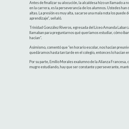
Antes de finalizar su alocución, la alcaldesa hizo un llamado a n
en la carrera, es la perseverancia de los alumnos. Ustedes han
altas. La presión es muy alta, sacarse una mala nota los puede d
aprendizaje”, señaló.
Trinidad González Riveros, egresada del Liceo Amanda Labarca
llamaban para preguntarnos qué queríamos estudiar, cómo íba
hacían”.
Asimismo, comentó que “en horario escolar, nos hacían preuniv
quedáramos hasta tan tarde en el colegio, entonces lo hacían en
Por su parte, Emilio Morales exalumno de la Alianza Francesa, 
mugre estudiando, hay que ser constante y perseverante, mante