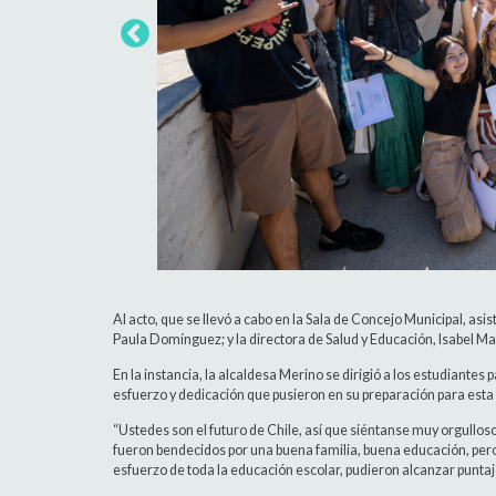
Al acto, que se llevó a cabo en la Sala de Concejo Municipal, as
Paula Domínguez; y la directora de Salud y Educación, Isabel M
En la instancia, la alcaldesa Merino se dirigió a los estudiantes
esfuerzo y dedicación que pusieron en su preparación para esta
“Ustedes son el futuro de Chile, así que siéntanse muy orgull
fueron bendecidos por una buena familia, buena educación, pero 
esfuerzo de toda la educación escolar, pudieron alcanzar puntaj