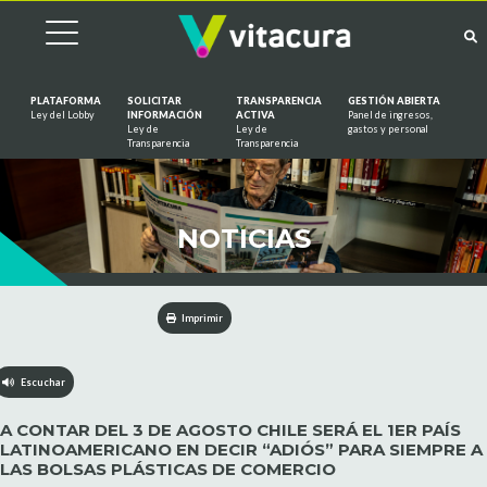
PLATAFORMA
SOLICITAR
TRANSPARENCIA
GESTIÓN ABIERTA
Ley del Lobby
INFORMACIÓN
ACTIVA
Panel de ingresos,
Ley de
Ley de
gastos y personal
Saltar al contenido
Transparencia
Transparencia
NOTICIAS
Imprimir
Escuchar
A CONTAR DEL 3 DE AGOSTO CHILE SERÁ EL 1ER PAÍS
LATINOAMERICANO EN DECIR “ADIÓS” PARA SIEMPRE A
LAS BOLSAS PLÁSTICAS DE COMERCIO