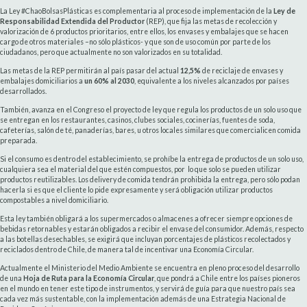
La Ley #ChaoBolsasPlásticas es complementaria al proceso de implementación de la
Ley de
Responsabilidad Extendida del Productor
(REP), que fija las metas de recolección y
valorización de 6 productos prioritarios, entre ellos, los envases y embalajes que se hacen
cargo de otros materiales –no sólo plásticos- y que son de uso común por parte de los
ciudadanos, pero que actualmente no son valorizados en su totalidad.
Las metas de la REP permitirán al país pasar del actual
12,5%
de reciclaje de envases y
embalajes domiciliarios a
un 60% al 2030
, equivalente a los niveles alcanzados por países
desarrollados.
También, avanza en el Congreso el proyecto de ley que regula los productos de un solo uso que
se entregan en los restaurantes, casinos, clubes sociales, cocinerías, fuentes de soda,
cafeterías, salón de té, panaderías, bares, u otros locales similares que comercialicen comida
preparada.
Si el consumo es dentro del establecimiento, se prohíbe la entrega de productos de un solo uso,
cualquiera sea el material del que estén compuestos, por lo que solo se pueden utilizar
productos reutilizables. Los delivery de comida tendrán prohibida la entrega, pero sólo podan
hacerla si es que el cliente lo pide expresamente y será obligación utilizar productos
compostables a nivel domiciliario.
Esta ley también obligará a los supermercados o almacenes a ofrecer siempre opciones de
bebidas retornables y estarán obligados a recibir el envase del consumidor. Además, respecto
a las botellas desechables, se exigirá que incluyan porcentajes de plásticos recolectados y
reciclados dentro de Chile, de manera tal de incentivar una Economía Circular.
Actualmente el Ministerio del Medio Ambiente se encuentra en pleno proceso del desarrollo
de una
Hoja de Ruta para la Economía Circular
, que pondrá a Chile entre los países pioneros
en el mundo en tener este tipo de instrumentos, y servirá de guía para que nuestro país sea
cada vez más sustentable, con la implementación además de una Estrategia Nacional de