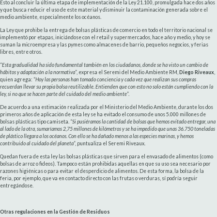
Esto al concluir la última etapa de implementación de la Ley 21.100, promulgada hace dos años
y que busca reducir el uso de este material y disminuir la contaminación generada sobre el
medio ambiente, especialmente los océanos.
La Ley que prohibe la entrega de bolsas plásticas de comercio en todo el territorio nacional se
implementó por etapas, iniciándose con el retail y supermercados, hace año y medio, y hoy se
suman la microempresa y las pymes como almacenes de barrio, pequeños negocios, y ferias
libres, entre otros.
“
Esta gradualidad ha sido fundamental también en los ciudadanos, donde se ha visto un cambio de
hábitos y adaptación a la normativa
”, expresa el Seremi del Medio Ambiente RM,
Diego Riveaux
,
quien agrega: “
Hoy las personas han tomado conciencia y cada vez que realizan sus compras
recuerdan llevar su propia bolsa reutilizable. Entienden que con esto no solo están cumpliendo con la
ley, si no que se hacen parte del cuidado del medio ambiente
”.
De acuerdo a una estimación realizada por el Ministerio del Medio Ambiente, durante los dos
primeros años de aplicación de esta ley se ha evitado el consumo de unos 5.000 millones de
bolsas plásticas tipo camiseta.
“Si pusiéramos la cantidad de bolsas que hemos evitado entregar, una
al lado de la otra, sumaríamos 2,75 millones de kilómetros y se ha impedido que unas 36.750 toneladas
de plástico llegara a los océanos. Con ello se ha dañado menos a las especies marinas, y hemos
contribuido al cuidado del planeta
”, puntualiza el Seremi Riveaux.
Quedan fuera de esta ley las bolsas plásticas que sirven para el envasado de alimentos (como
bolsas de arroz o fideos). Tampoco están prohibidas aquellas en que su uso sea necesario por
razones higiénicas o para evitar el desperdicio de alimentos. De esta forma, la bolsa de la
feria, por ejemplo, que va en contacto directo con las frutas o verduras, sí podría seguir
entregándose.
Otras regulaciones en la Gestión de Residuos