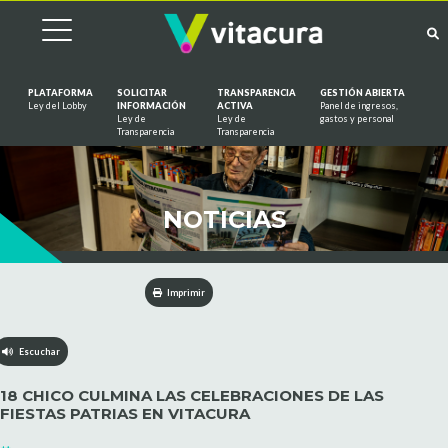
PLATAFORMA
SOLICITAR
TRANSPARENCIA
GESTIÓN ABIERTA
Ley del Lobby
INFORMACIÓN
ACTIVA
Panel de ingresos,
Ley de
Ley de
gastos y personal
Saltar al contenido
Transparencia
Transparencia
NOTICIAS
Imprimir
Escuchar
18 CHICO CULMINA LAS CELEBRACIONES DE LAS
FIESTAS PATRIAS EN VITACURA