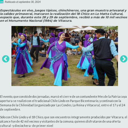
Publicado el septiembre 30, 2024
Espectáculos en vivo, juegos típicos, chinchineros, una gran muestra artesanal y
la calidez primaveral, marcaron la realización del 18 Chico en Lo Matta Cultural,
espacio que, durante este 28 y 29 de septiembre, recibió a más de 10 mil vecinos
en el Monumento Nacional (1984) de Vitacura.
El evento, que constó de dos jornadas, marcó el cierre de un contundente Mes de la Patria cuya
apertura se realizó con el tradicional Chile Lindo en Parque Bicentenario, y continuó con la
Semana de la Chilenidad (organizado por Las Condes, La Reina y Vitacura), entre el 17 y el 24
de septiembre.
Sólo con Chile Lindo y el 18 Chico, que son encuentros íntegramente producidos por Vitacura, el
alcance fue de 42 mil vecinos y visitantes de la comuna, quienes disfrutaron de una oferta
cultural -y dieciochera- de primer nivel