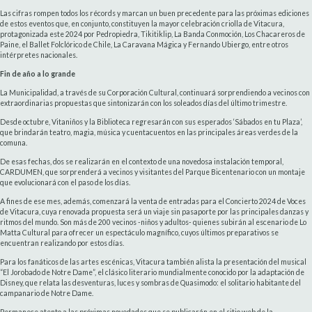
Las cifras rompen todos los récords y marcan un buen precedente para las próximas ediciones
de estos eventos que, en conjunto, constituyen la mayor celebración criolla de Vitacura,
protagonizada este 2024 por Pedropiedra, Tikitiklip, La Banda Conmoción, Los Chacareros de
Paine, el Ballet Folclórico de Chile, La Caravana Mágica y Fernando Ubiergo, entre otros
intérpretes nacionales.
Fin de año a lo grande
La Municipalidad, a través de su Corporación Cultural, continuará sorprendiendo a vecinos con
extraordinarias propuestas que sintonizarán con los soleados días del último trimestre.
Desde octubre, Vitaniños y la Biblioteca regresarán con sus esperados ‘Sábados en tu Plaza’,
que brindarán teatro, magia, música y cuentacuentos en las principales áreas verdes de la
comuna.
De esas fechas, dos se realizarán en el contexto de una novedosa instalación temporal,
CARDUMEN, que sorprenderá a vecinos y visitantes del Parque Bicentenario con un montaje
que evolucionará con el paso de los días.
A fines de ese mes, además, comenzará la venta de entradas para el Concierto 2024 de Voces
de Vitacura, cuya renovada propuesta será un viaje sin pasaporte por las principales danzas y
ritmos del mundo. Son más de 200 vecinos -niños y adultos- quienes subirán al escenario de Lo
Matta Cultural para ofrecer un espectáculo magnífico, cuyos últimos preparativos se
encuentran realizando por estos días.
Para los fanáticos de las artes escénicas, Vitacura también alista la presentación del musical
“El Jorobado de Notre Dame”, el clásico literario mundialmente conocido por la adaptación de
Disney, que relata las desventuras, luces y sombras de Quasimodo: el solitario habitante del
campanario de Notre Dame.
Permanece atento a las próximas novedades que se publicarán en el sitio web de la