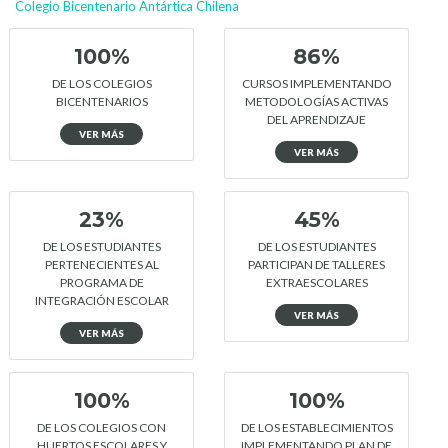
Colegio Bicentenario Antártica Chilena
100%
86%
DE LOS COLEGIOS
CURSOS IMPLEMENTANDO
BICENTENARIOS
METODOLOGÍAS ACTIVAS
DEL APRENDIZAJE
VER MÁS
VER MÁS
23%
45%
DE LOS ESTUDIANTES
DE LOS ESTUDIANTES
PERTENECIENTES AL
PARTICIPAN DE TALLERES
PROGRAMA DE
EXTRAESCOLARES
INTEGRACIÓN ESCOLAR
VER MÁS
VER MÁS
100%
100%
DE LOS COLEGIOS CON
DE LOS ESTABLECIMIENTOS
HUERTOS ESCOLARES Y
IMPLEMENTANDO PLAN DE