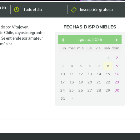
n en
Todo el día
Inscripción gratuita
FECHAS DISPONIBLES
do por Vitajoven,
de Chile, cuyos integrantes
. Se entiende por amateur
agosto, 2026
su música.
lun.
mar.
mié.
jue.
vie.
sáb.
dom.
-
-
-
-
-
1
2
3
4
5
6
7
8
9
10
11
12
13
14
15
16
17
18
19
20
21
22
23
24
25
26
27
28
29
30
31
-