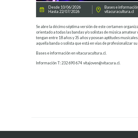
Desde 10/06/2026
Bases e informació
Hasta 22/07/2026
vitacuracultura.cl
Se abre la décimo séptima versión de este certamen organiza
orientado a todas las bandas y/o solistas de música amateur 
tengan entre 18 años y 35 años y posean aptitudes musicales
aquella banda o solista que está en vías de profesionalizar 
Bases e información en vitacuracultura.cl.
Información T: 232 690 674 vitajoven@vitacura.cl.