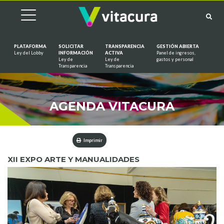
PLATAFORMA
SOLICITAR
TRANSPARENCIA
GESTIÓN ABIERTA
Ley del Lobby
INFORMACIÓN
ACTIVA
Panel de ingresos,
Ley de
Ley de
gastos y personal
Saltar al contenido
Transparencia
Transparencia
AGENDA VITACURA
Imprimir
XII EXPO ARTE Y MANUALIDADES