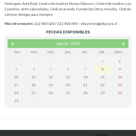
Participan: Arte Real, Centro de madres Nueva Vitacura, Centro de madres Los
Castaños, Arte y pinceladas, Club Jacarandá, Fundación Otras miradas, Club de
señoras Amigas para siempre.
Más información
: 222 403 630 / 222 403 690 – vitavecino@vitacura.cl
FECHAS DISPONIBLES
agosto, 2026
lun.
mar.
mié.
jue.
vie.
sáb.
dom.
-
-
-
-
-
1
2
3
4
5
6
7
8
9
10
11
12
13
14
15
16
17
18
19
20
21
22
23
24
25
26
27
28
29
30
31
-