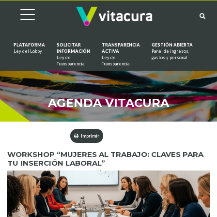
PLATAFORMA
SOLICITAR
TRANSPARENCIA
GESTIÓN ABIERTA
Ley del Lobby
INFORMACIÓN
ACTIVA
Panel de ingresos,
Ley de
Ley de
gastos y personal
Saltar al contenido
Transparencia
Transparencia
AGENDA VITACURA
Imprimir
WORKSHOP “MUJERES AL TRABAJO: CLAVES PARA
TU INSERCIÓN LABORAL”