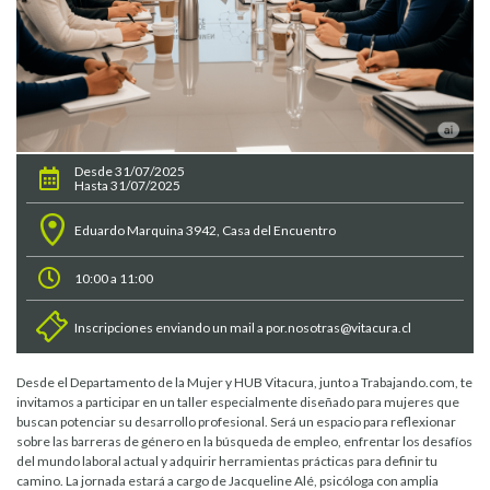
Desde 31/07/2025
Hasta 31/07/2025
Eduardo Marquina 3942, Casa del Encuentro
10:00 a 11:00
Inscripciones enviando un mail a por.nosotras@vitacura.cl
Desde el Departamento de la Mujer y HUB Vitacura, junto a Trabajando.com, te
invitamos a participar en un taller especialmente diseñado para mujeres que
buscan potenciar su desarrollo profesional. Será un espacio para reflexionar
sobre las barreras de género en la búsqueda de empleo, enfrentar los desafíos
del mundo laboral actual y adquirir herramientas prácticas para definir tu
camino. La jornada estará a cargo de Jacqueline Alé, psicóloga con amplia