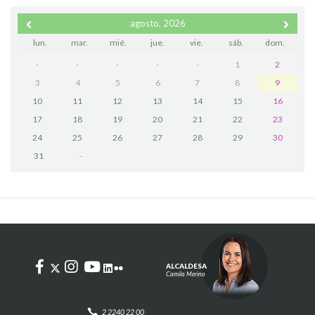
agosto, 2026
lun.
mar.
mié.
jue.
vie.
sáb.
dom.
-
-
-
-
-
1
2
3
4
5
6
7
8
9
10
11
12
13
14
15
16
17
18
19
20
21
22
23
24
25
26
27
28
29
30
31
-
ALCALDESA
Camila Merino
2 2240 22 00