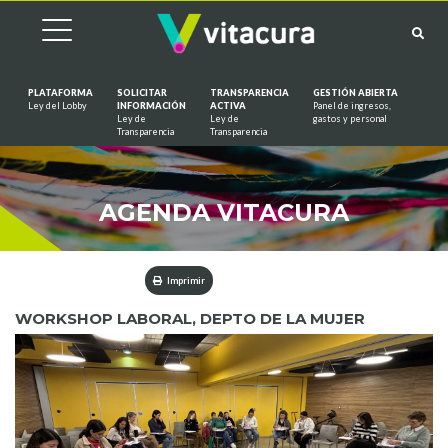
PLATAFORMA
SOLICITAR
TRANSPARENCIA
GESTIÓN ABIERTA
Ley del Lobby
INFORMACIÓN
ACTIVA
Panel de ingresos,
Ley de
Ley de
gastos y personal
Saltar al contenido
Transparencia
Transparencia
AGENDA VITACURA
Imprimir
WORKSHOP LABORAL, DEPTO DE LA MUJER