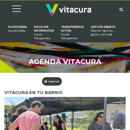
PLATAFORMA
SOLICITAR
TRANSPARENCIA
GESTIÓN ABIERTA
Ley del Lobby
INFORMACIÓN
ACTIVA
Panel de ingresos,
Ley de
Ley de
gastos y personal
Saltar al contenido
Transparencia
Transparencia
AGENDA VITACURA
Imprimir
VITACURA EN TU BARRIO