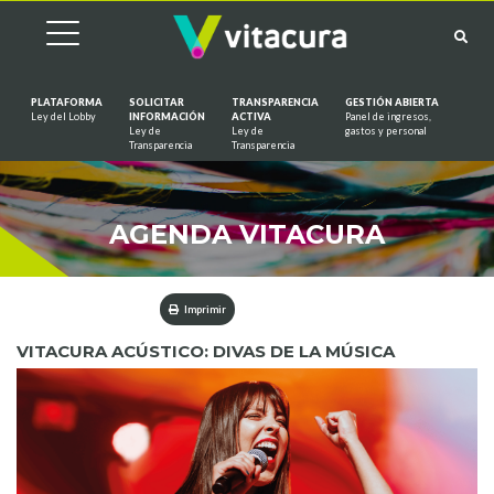
PLATAFORMA
SOLICITAR
TRANSPARENCIA
GESTIÓN ABIERTA
Ley del Lobby
INFORMACIÓN
ACTIVA
Panel de ingresos,
Ley de
Ley de
gastos y personal
Saltar al contenido
Transparencia
Transparencia
AGENDA VITACURA
Imprimir
VITACURA ACÚSTICO: DIVAS DE LA MÚSICA