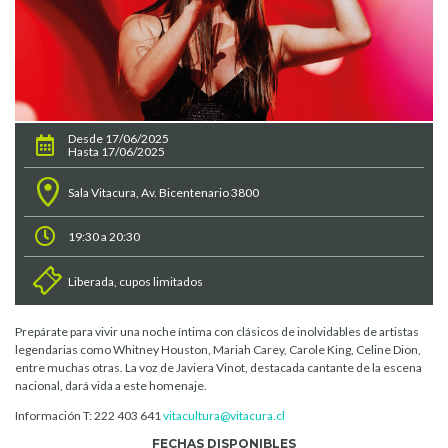
Desde 17/06/2025
Hasta 17/06/2025
Sala Vitacura, Av. Bicentenario 3800
19:30 a 20:30
Liberada, cupos limitados
Prepárate para vivir una noche íntima con clásicos de inolvidables de artistas
legendarias como Whitney Houston, Mariah Carey, Carole King, Celine Dion,
entre muchas otras. La voz de Javiera Vinot, destacada cantante de la escena
nacional, dará vida a este homenaje.
Información T: 222 403 641
vitacultura@vitacura.cl
FECHAS DISPONIBLES