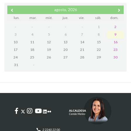
agosto, 2026
lun.
mar.
mié.
jue.
vie.
sáb.
dom.
-
-
-
-
-
1
2
3
4
5
6
7
8
9
10
11
12
13
14
15
16
17
18
19
20
21
22
23
24
25
26
27
28
29
30
31
-
ALCALDESA
Camila Merino
2 2240 22 00