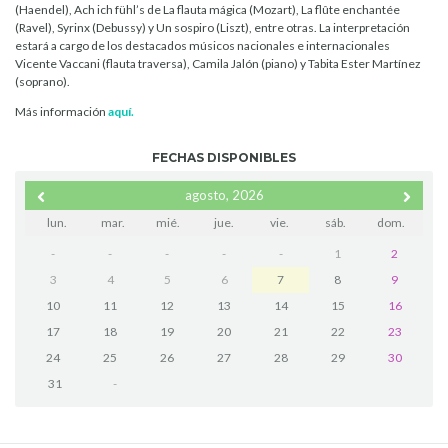
(Haendel), Ach ich fühl’s de La flauta mágica (Mozart), La flûte enchantée
(Ravel), Syrinx (Debussy) y Un sospiro (Liszt), entre otras. La interpretación
estará a cargo de los destacados músicos nacionales e internacionales
Vicente Vaccani (flauta traversa), Camila Jalón (piano) y Tabita Ester Martínez
(soprano).
Más información
aquí.
FECHAS DISPONIBLES
agosto, 2026
lun.
mar.
mié.
jue.
vie.
sáb.
dom.
-
-
-
-
-
1
2
3
4
5
6
7
8
9
10
11
12
13
14
15
16
17
18
19
20
21
22
23
24
25
26
27
28
29
30
31
-