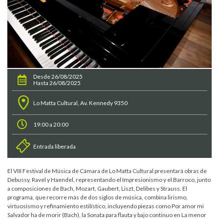
Desde 26/08/2025
Hasta 26/08/2025
Lo Matta Cultural, Av. Kennedy 9350
19:00 a 20:00
Entrada liberada
El VIII Festival de Música de Cámara de Lo Matta Cultural presentará obras de
Debussy, Ravel y Haendel, representando el Impresionismo y el Barroco, junto
a composiciones de Bach, Mozart, Gaubert, Liszt, Delibes y Strauss. El
programa, que recorre más de dos siglos de música, combina lirismo,
virtuosismo y refinamiento estilístico, incluyendo piezas como Por amor mi
Salvador ha de morir (Bach), la Sonata para flauta y bajo continuo en La menor