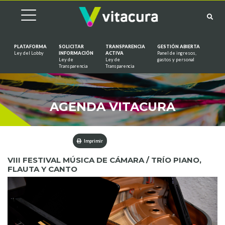
PLATAFORMA
SOLICITAR
TRANSPARENCIA
GESTIÓN ABIERTA
Ley del Lobby
INFORMACIÓN
ACTIVA
Panel de ingresos,
Ley de
Ley de
gastos y personal
Saltar al contenido
Transparencia
Transparencia
AGENDA VITACURA
Imprimir
VIII FESTIVAL MÚSICA DE CÁMARA / TRÍO PIANO,
FLAUTA Y CANTO