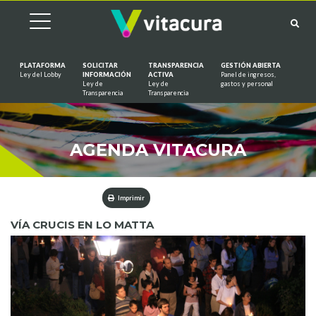
PLATAFORMA
SOLICITAR
TRANSPARENCIA
GESTIÓN ABIERTA
Ley del Lobby
INFORMACIÓN
ACTIVA
Panel de ingresos,
Ley de
Ley de
gastos y personal
Saltar al contenido
Transparencia
Transparencia
AGENDA VITACURA
Imprimir
VÍA CRUCIS EN LO MATTA