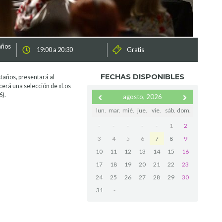
años
19:00 a 20:30
Gratis
FECHAS DISPONIBLES
taños, presentará al
cerá una selección de «Los
6).
agosto, 2026
lun.
mar.
mié.
jue.
vie.
sáb.
dom.
-
-
-
-
-
1
2
3
4
5
6
7
8
9
10
11
12
13
14
15
16
17
18
19
20
21
22
23
24
25
26
27
28
29
30
31
-