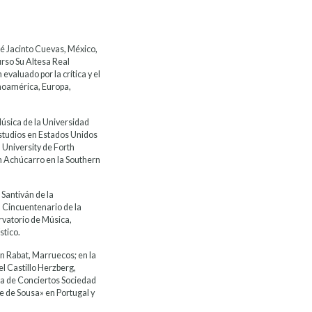
é Jacinto Cuevas, México,
urso Su Altesa Real
valuado por la crítica y el
tinoamérica, Europa,
Música de la Universidad
studios en Estados Unidos
 University de Forth
n Achúcarro en la Southern
 Santiván de la
l Cincuentenario de la
rvatorio de Música,
stico.
n Rabat, Marruecos; en la
l Castillo Herzberg,
a de Conciertos Sociedad
pe de Sousa» en Portugal y