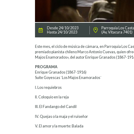
Desde 24/10/2023
Parroquia Los Cast
Hasta 24/10/2023
(Av, Vitacura 7401)
Este mes, el ciclo de música de cámara, en Parroquia Los Cas
premiado pianista chileno Marco Antonio Cuevas, quien ofre
Majos Enamorados», del autor Enrique Granados (1867-191
PROGRAMA
Enrique Granados (1867-1916)
Suite Goyescas ¨Los Majos Enamorados¨
I. Los requiebros
II. Coloquio en la reja
III. El Fandango del Candil
IV. Quejas o la maja y el ruiseñor
V. El amor y la muerte: Balada