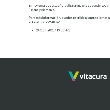
En noviembre de este año realizará una gira de conciertos y 
España y Alemania.
Para más información, puedes escribir al correo lomatt
al teléfono 222 403 610.
24 OCT 2023 / 19:00 HRS