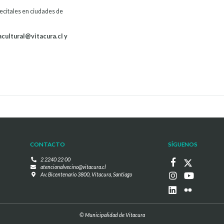
recitales en ciudades de
acultural@vitacura.cl y
CONTACTO
SÍGUENOS
2 2240 22 00
atencionalvecino@vitacura.cl
Av. Bicentenario 3800, Vitacura, Santiago
© Municipalidad de Vitacura