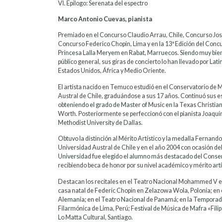
VI. Epilogo: Serenata del espectro
Marco Antonio Cuevas, pianista
Premiado en el Concurso Claudio Arrau, Chile, Concurso Jos
Concurso Federico Chopin, Lima y en la 13ª Edición del Conc
Princesa Lalla Meryem en Rabat, Marruecos. Siendo muy bien e
público general, sus giras de concierto lo han llevado por La
Estados Unidos, África y Medio Oriente.
El artista nacido en Temuco estudió en el Conservatorio de 
Austral de Chile, graduándose a sus 17 años. Continuó sus e
obteniendo el grado de Master of Music en la Texas Christian
Worth. Posteriormente se perfeccionó con el pianista Joaquí
Methodist University de Dallas.
Obtuvo la distinción al Mérito Artístico y la medalla Fernando
Universidad Austral de Chile y en el año 2004 con ocasión de
Universidad fue elegido el alumno más destacado del Conse
recibiendo beca de honor por su nivel académico y mérito artí
Destacan los recitales en el Teatro Nacional Mohammed V e
casa natal de Federic Chopin en Zelazowa Wola, Polonia; en e
Alemania; en el Teatro Nacional de Panamá; en la Temporad
Filarmónica de Lima, Perú; Festival de Música de Mafra «Fili
Lo Matta Cultural, Santiago.