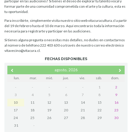
participar en las audiciones! Si tienes el deseo de explorar tu talento vocal y
formar parte de una comunidad comprometida con el arte y la cultura, esta es
tu oportunidad.
Para inscribirte, simplemente visita nuestro sitio web vitacuracultura.cl a partir
del 19 de febrero hasta el 10 de marzo. Aquí encontrarás toda la información
necesaria para registrarte y participar en las audiciones.
Si tienes alguna pregunta o necesitas más detalles, no dudes en contactarnos
al número de teléfono 222 403 630 o a través de nuestro correo electrónico
vitavecino@vitacura.cl
.
FECHAS DISPONIBLES
agosto, 2026
lun.
mar.
mié.
jue.
vie.
sáb.
dom.
-
-
-
-
-
1
2
3
4
5
6
7
8
9
10
11
12
13
14
15
16
17
18
19
20
21
22
23
24
25
26
27
28
29
30
31
-