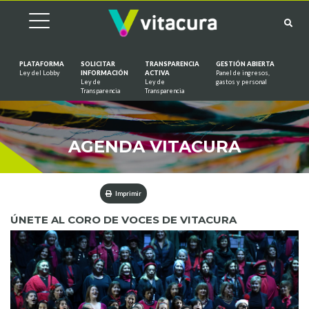
PLATAFORMA
SOLICITAR
TRANSPARENCIA
GESTIÓN ABIERTA
Ley del Lobby
INFORMACIÓN
ACTIVA
Panel de ingresos,
Ley de
Ley de
gastos y personal
Saltar al contenido
Transparencia
Transparencia
AGENDA VITACURA
Imprimir
ÚNETE AL CORO DE VOCES DE VITACURA