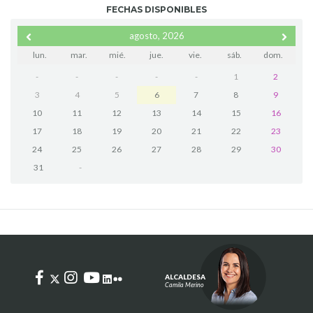
FECHAS DISPONIBLES
agosto, 2026
lun.
mar.
mié.
jue.
vie.
sáb.
dom.
-
-
-
-
-
1
2
3
4
5
6
7
8
9
10
11
12
13
14
15
16
17
18
19
20
21
22
23
24
25
26
27
28
29
30
31
-
ALCALDESA
Camila Merino