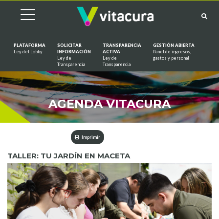
PLATAFORMA
SOLICITAR
TRANSPARENCIA
GESTIÓN ABIERTA
Ley del Lobby
INFORMACIÓN
ACTIVA
Panel de ingresos,
Ley de
Ley de
gastos y personal
Saltar al contenido
Transparencia
Transparencia
AGENDA VITACURA
Imprimir
TALLER: TU JARDÍN EN MACETA