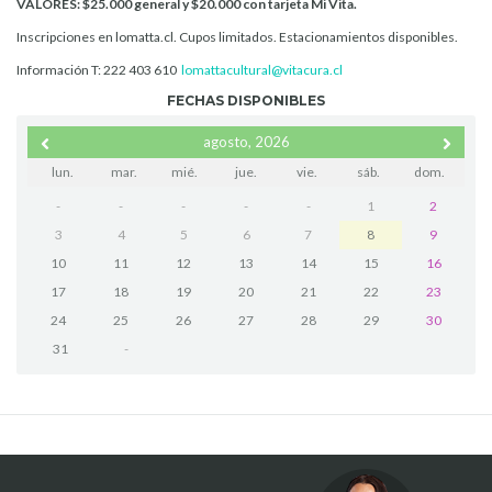
VALORES: $25.000 general y $20.000 con tarjeta Mi Vita.
Inscripciones en lomatta.cl. Cupos limitados. Estacionamientos disponibles.
Información T: 222 403 610
lomattacultural@vitacura.cl
FECHAS DISPONIBLES
agosto, 2026
lun.
mar.
mié.
jue.
vie.
sáb.
dom.
-
-
-
-
-
1
2
3
4
5
6
7
8
9
10
11
12
13
14
15
16
17
18
19
20
21
22
23
24
25
26
27
28
29
30
31
-