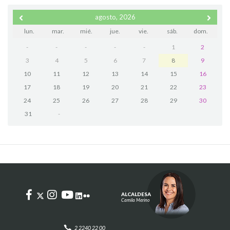
agosto, 2026
lun.
mar.
mié.
jue.
vie.
sáb.
dom.
-
-
-
-
-
1
2
3
4
5
6
7
8
9
10
11
12
13
14
15
16
17
18
19
20
21
22
23
24
25
26
27
28
29
30
31
-
ALCALDESA
Camila Merino
2 2240 22 00