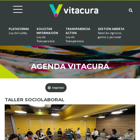
PLATAFORMA
SOLICITAR
TRANSPARENCIA
GESTIÓN ABIERTA
Ley del Lobby
INFORMACIÓN
ACTIVA
Panel de ingresos,
Ley de
Ley de
gastos y personal
Saltar al contenido
Transparencia
Transparencia
AGENDA VITACURA
Imprimir
TALLER SOCIOLABORAL