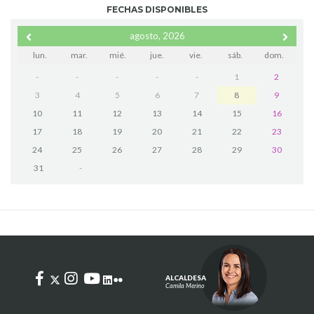
FECHAS DISPONIBLES
agosto, 2026
lun.
mar.
mié.
jue.
vie.
sáb.
dom.
-
-
-
-
-
1
2
3
4
5
6
7
8
9
10
11
12
13
14
15
16
17
18
19
20
21
22
23
24
25
26
27
28
29
30
31
-
ALCALDESA
Camila Merino