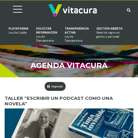
PLATAFORMA
SOLICITAR
TRANSPARENCIA
GESTIÓN ABIERTA
Ley del Lobby
INFORMACIÓN
ACTIVA
Panel de ingresos,
Ley de
Ley de
gastos y personal
Saltar al contenido
Transparencia
Transparencia
AGENDA VITACURA
Imprimir
TALLER “ESCRIBIR UN PODCAST COMO UNA
NOVELA”