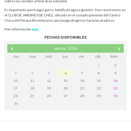
sobre con semillas al final de la actividad.
Es importante que traigas gorro, botella de agua y guantes. Nos reuniremos en
el CLUB DE JARDINES DE CHILE, ubicado en el costado poniente del Centro
Cívico del Parque Bicentenario, para luego dirigirnos hacia las praderas.
Más información
aquí.
FECHAS DISPONIBLES
agosto, 2026
lun.
mar.
mié.
jue.
vie.
sáb.
dom.
-
-
-
-
-
1
2
3
4
5
6
7
8
9
10
11
12
13
14
15
16
17
18
19
20
21
22
23
24
25
26
27
28
29
30
31
-