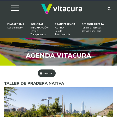
PLATAFORMA
SOLICITAR
TRANSPARENCIA
GESTIÓN ABIERTA
Ley del Lobby
INFORMACIÓN
ACTIVA
Panel de ingresos,
Ley de
Ley de
gastos y personal
Saltar al contenido
Transparencia
Transparencia
AGENDA VITACURA
Imprimir
TALLER DE PRADERA NATIVA