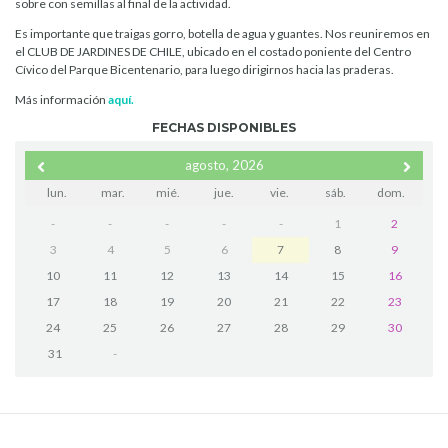
sobre con semillas al final de la actividad.
Es importante que traigas gorro, botella de agua y guantes. Nos reuniremos en
el CLUB DE JARDINES DE CHILE, ubicado en el costado poniente del Centro
Cívico del Parque Bicentenario, para luego dirigirnos hacia las praderas.
Más información
aquí.
FECHAS DISPONIBLES
agosto, 2026
lun.
mar.
mié.
jue.
vie.
sáb.
dom.
-
-
-
-
-
1
2
3
4
5
6
7
8
9
10
11
12
13
14
15
16
17
18
19
20
21
22
23
24
25
26
27
28
29
30
31
-