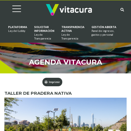
PLATAFORMA
SOLICITAR
TRANSPARENCIA
GESTIÓN ABIERTA
Ley del Lobby
INFORMACIÓN
ACTIVA
Panel de ingresos,
Ley de
Ley de
gastos y personal
Saltar al contenido
Transparencia
Transparencia
AGENDA VITACURA
Imprimir
TALLER DE PRADERA NATIVA