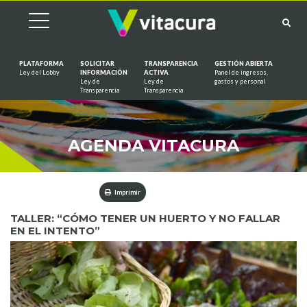
PLATAFORMA
SOLICITAR
TRANSPARENCIA
GESTIÓN ABIERTA
Ley del Lobby
INFORMACIÓN
ACTIVA
Panel de ingresos,
Ley de
Ley de
gastos y personal
Saltar al contenido
Transparencia
Transparencia
AGENDA VITACURA
Imprimir
TALLER: “CÓMO TENER UN HUERTO Y NO FALLAR
EN EL INTENTO”