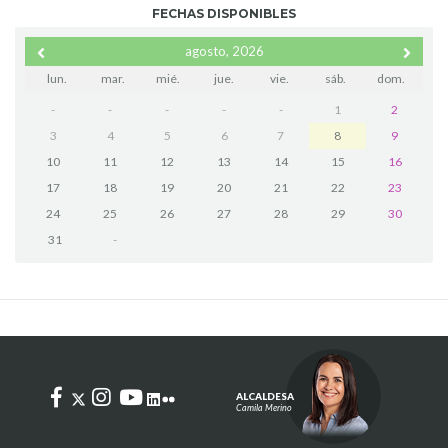
FECHAS DISPONIBLES
agosto, 2026
lun.
mar.
mié.
jue.
vie.
sáb.
dom.
-
-
-
-
-
1
2
3
4
5
6
7
8
9
10
11
12
13
14
15
16
17
18
19
20
21
22
23
24
25
26
27
28
29
30
31
-
ALCALDESA
Camila Merino