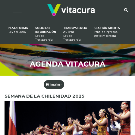
PLATAFORMA
SOLICITAR
TRANSPARENCIA
GESTIÓN ABIERTA
Ley del Lobby
INFORMACIÓN
ACTIVA
Panel de ingresos,
Ley de
Ley de
gastos y personal
Saltar al contenido
Transparencia
Transparencia
AGENDA VITACURA
Imprimir
SEMANA DE LA CHILENIDAD 2025