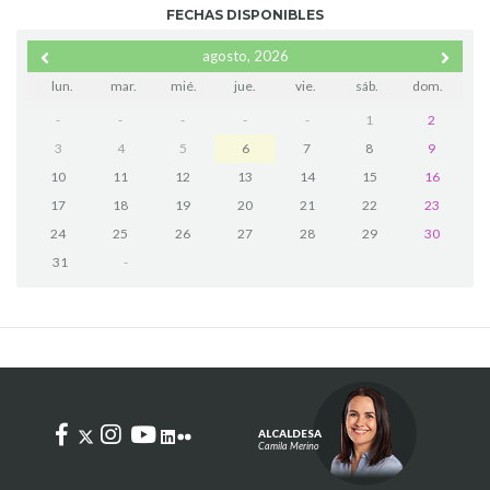
FECHAS DISPONIBLES
agosto, 2026
lun.
mar.
mié.
jue.
vie.
sáb.
dom.
-
-
-
-
-
1
2
3
4
5
6
7
8
9
10
11
12
13
14
15
16
17
18
19
20
21
22
23
24
25
26
27
28
29
30
31
-
ALCALDESA
Camila Merino