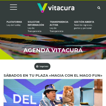
PLATAFORMA
SOLICITAR
TRANSPARENCIA
GESTIÓN ABIERTA
Ley del Lobby
INFORMACIÓN
ACTIVA
Panel de ingresos,
Ley de
Ley de
gastos y personal
Saltar al contenido
Transparencia
Transparencia
AGENDA VITACURA
Imprimir
SÁBADOS EN TU PLAZA «MAGIA CON EL MAGO FUN»