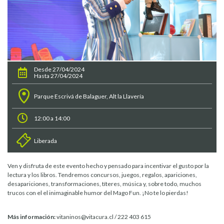
Desde 27/04/2024
Hasta 27/04/2024
Parque Escrivá de Balaguer, Alt la Llavería
12:00 a 14:00
Liberada
Ven y disfruta de este evento hecho y pensado para incentivar el gusto por la
lectura y los libros. Tendremos concursos, juegos, regalos, apariciones,
desapariciones, transformaciones, títeres, música y, sobre todo, muchos
trucos con el el inimaginable humor del Mago Fun. ¡No te lo pierdas!
Más información:
vitaninos@vitacura.cl / 222 403 615