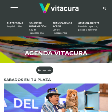
PLATAFORMA
SOLICITAR
TRANSPARENCIA
GESTIÓN ABIERTA
Ley del Lobby
INFORMACIÓN
ACTIVA
Panel de ingresos,
Ley de
Ley de
gastos y personal
Saltar al contenido
Transparencia
Transparencia
AGENDA VITACURA
Imprimir
SÁBADOS EN TU PLAZA