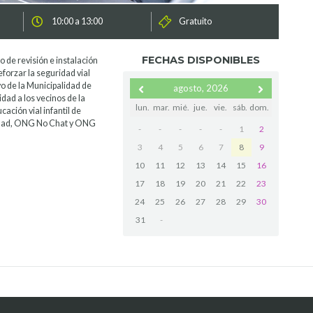
e
10:00 a 13:00
Gratuito
FECHAS DISPONIBLES
o de revisión e instalación
eforzar la seguridad vial
o de la Municipalidad de
agosto, 2026
idad a los vecinos de la
lun.
mar.
mié.
jue.
vie.
sáb.
dom.
ción vial infantil de
idad, ONG No Chat y ONG
-
-
-
-
-
1
2
3
4
5
6
7
8
9
10
11
12
13
14
15
16
17
18
19
20
21
22
23
24
25
26
27
28
29
30
31
-