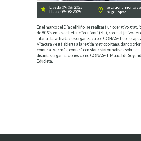
Desde 09/08/2025
estacionamiento d
Hasta 09/08/2025
pago Espoz
En el marco del Día del Niño, se realizará un operativo gratuit
de 80 Sistemas de Retención Infantil (SRI), con el objetivo de r
infantil. La actividad es organizada por CONASET con el apoy
Vitacura y está abierta a la región metropolitana, dando prior
comuna. Además, contará con stands informativos sobre educa
distintas organizaciones como CONASET, Mutual de Segur
Educleta.