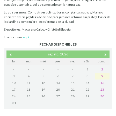
espacio sustentable, bello y conectado con la naturaleza.
Lo que veremos: Cómo atraer polinizadores con plantas nativas; Manejo
eficiente del riego; Ideas de diseño para jardines urbanos sin pasto; El valor de
los jardines como micro–ecosistemas en la ciudad.
Expositores: Macarena Calvo, y Cristóbal Elgueta.
Inscripciones
aquí.
FECHAS DISPONIBLES
agosto, 2026
lun.
mar.
mié.
jue.
vie.
sáb.
dom.
-
-
-
-
-
1
2
3
4
5
6
7
8
9
10
11
12
13
14
15
16
17
18
19
20
21
22
23
24
25
26
27
28
29
30
31
-