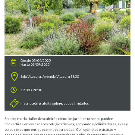
Desde 03/09/2025
Hasta 03/09/2025
Sala Vitacura, Avenida Vitacura 3800
19:00 a 20:30
Inscripción gratuita online, cupos limitados
En esta charla–taller descubrirás cómo los jardines urbanos pueden
convertirse en verdaderos refugios de vida, apoyando a polinizadores, aves y
otros seres que enriquecen nuestra ciudad. Con ejemplos prácticos y
consejos simples, aprenderás a potenciar tu jardín, ahorrar agua y crear un