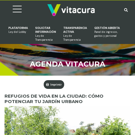
PLATAFORMA
SOLICITAR
TRANSPARENCIA
GESTIÓN ABIERTA
Ley del Lobby
INFORMACIÓN
ACTIVA
Panel de ingresos,
Ley de
Ley de
gastos y personal
Saltar al contenido
Transparencia
Transparencia
AGENDA VITACURA
Imprimir
REFUGIOS DE VIDA EN LA CIUDAD: CÓMO
POTENCIAR TU JARDÍN URBANO