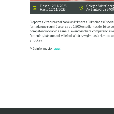
Desde 12/11/2025
Colegio Saint Georg
Hasta 12/11/2025
Av. Santa Cruz 5400
Deportes Vitacura realizará las Primeras Olimpiadas Escola
jornada que reunirá a cerca de 1.500 estudiantes de 16 colegi
competencia y la vida sana. El evento incluirá competencias en
femenino, básquetbol, vóleibol, ajedrez y gimnasia rítmica, a
y hockey.
Más información
aquí.