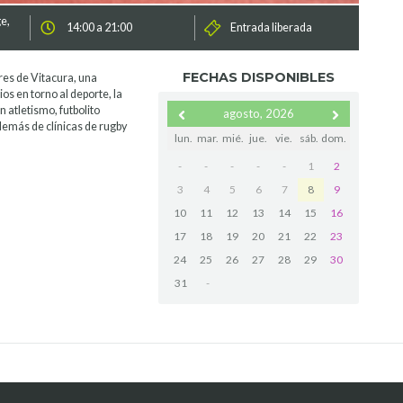
e,
14:00 a 21:00
Entrada liberada
FECHAS DISPONIBLES
res de Vitacura, una
os en torno al deporte, la
 atletismo, futbolito
agosto, 2026
demás de clínicas de rugby
lun.
mar.
mié.
jue.
vie.
sáb.
dom.
-
-
-
-
-
1
2
3
4
5
6
7
8
9
10
11
12
13
14
15
16
17
18
19
20
21
22
23
24
25
26
27
28
29
30
31
-