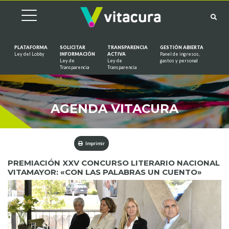
PLATAFORMA
SOLICITAR
TRANSPARENCIA
GESTIÓN ABIERTA
Ley del Lobby
INFORMACIÓN
ACTIVA
Panel de ingresos,
Ley de
Ley de
gastos y personal
Saltar al contenido
Transparencia
Transparencia
AGENDA VITACURA
Imprimir
PREMIACIÓN XXV CONCURSO LITERARIO NACIONAL
VITAMAYOR: «CON LAS PALABRAS UN CUENTO»