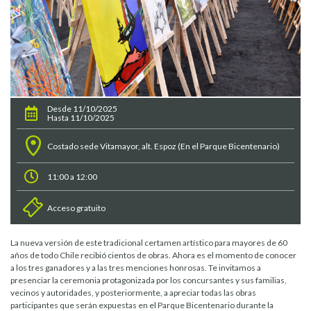
Desde 11/10/2025
Hasta 11/10/2025
Costado sede Vitamayor, alt. Espoz (En el Parque Bicentenario)
11:00 a 12:00
Acceso gratuito
La nueva versión de este tradicional certamen artístico para mayores de 60
años de todo Chile recibió cientos de obras. Ahora es el momento de conocer
a los tres ganadores y a las tres menciones honrosas. Te invitamos a
presenciar la ceremonia protagonizada por los concursantes y sus familias,
vecinos y autoridades, y posteriormente, a apreciar todas las obras
participantes que serán expuestas en el Parque Bicentenario durante la