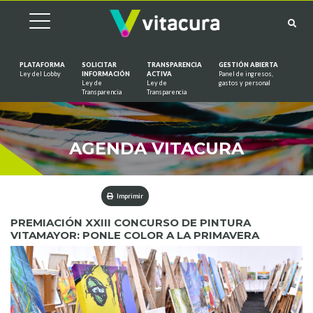
PLATAFORMA
SOLICITAR
TRANSPARENCIA
GESTIÓN ABIERTA
Ley del Lobby
INFORMACIÓN
ACTIVA
Panel de ingresos,
Ley de
Ley de
gastos y personal
Saltar al contenido
Transparencia
Transparencia
AGENDA VITACURA
Imprimir
PREMIACIÓN XXIII CONCURSO DE PINTURA
VITAMAYOR: PONLE COLOR A LA PRIMAVERA