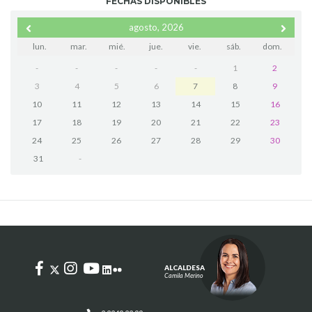
FECHAS DISPONIBLES
agosto, 2026
lun.
mar.
mié.
jue.
vie.
sáb.
dom.
-
-
-
-
-
1
2
3
4
5
6
7
8
9
10
11
12
13
14
15
16
17
18
19
20
21
22
23
24
25
26
27
28
29
30
31
-
ALCALDESA
Camila Merino