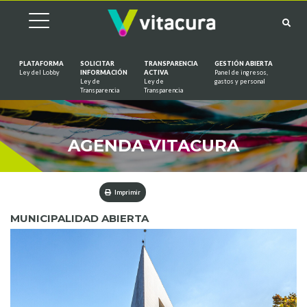
PLATAFORMA
SOLICITAR
TRANSPARENCIA
GESTIÓN ABIERTA
Ley del Lobby
INFORMACIÓN
ACTIVA
Panel de ingresos,
Ley de
Ley de
gastos y personal
Saltar al contenido
Transparencia
Transparencia
AGENDA VITACURA
Imprimir
MUNICIPALIDAD ABIERTA