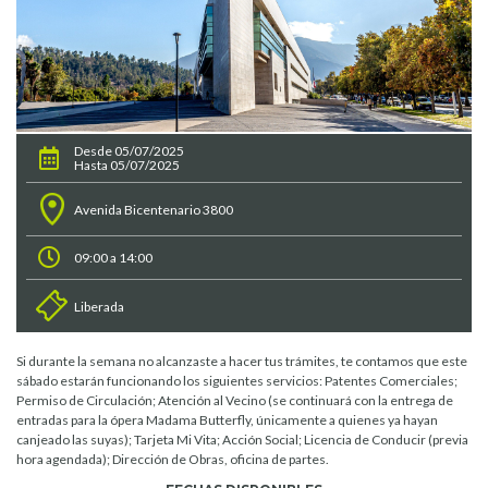
Desde 05/07/2025
Hasta 05/07/2025
Avenida Bicentenario 3800
09:00 a 14:00
Liberada
Si durante la semana no alcanzaste a hacer tus trámites, te contamos que este
sábado estarán funcionando los siguientes servicios: Patentes Comerciales;
Permiso de Circulación; Atención al Vecino (se continuará con la entrega de
entradas para la ópera Madama Butterfly, únicamente a quienes ya hayan
canjeado las suyas); Tarjeta Mi Vita; Acción Social; Licencia de Conducir (previa
hora agendada); Dirección de Obras, oficina de partes.