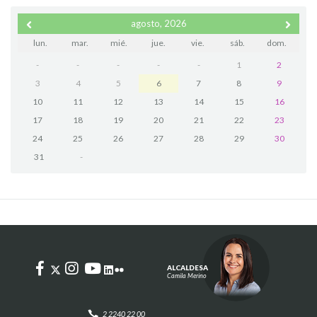
agosto, 2026
lun.
mar.
mié.
jue.
vie.
sáb.
dom.
-
-
-
-
-
1
2
3
4
5
6
7
8
9
10
11
12
13
14
15
16
17
18
19
20
21
22
23
24
25
26
27
28
29
30
31
-
ALCALDESA
Camila Merino
2 2240 22 00