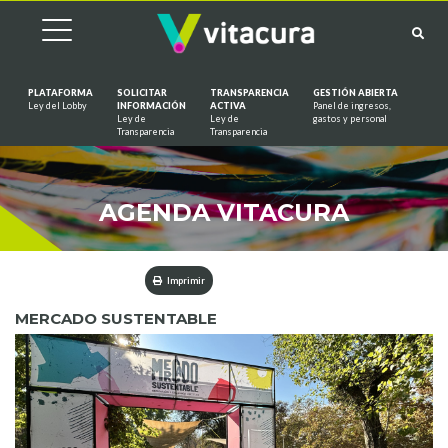
PLATAFORMA
SOLICITAR
TRANSPARENCIA
GESTIÓN ABIERTA
Ley del Lobby
INFORMACIÓN
ACTIVA
Panel de ingresos,
Ley de
Ley de
gastos y personal
Saltar al contenido
Transparencia
Transparencia
AGENDA VITACURA
Imprimir
MERCADO SUSTENTABLE