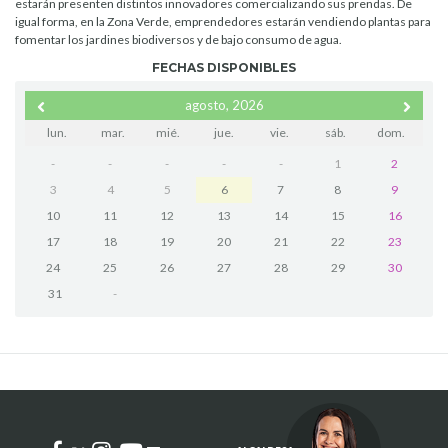
estarán presenten distintos innovadores comercializando sus prendas. De
igual forma, en la Zona Verde, emprendedores estarán vendiendo plantas para
fomentar los jardines biodiversos y de bajo consumo de agua.
FECHAS DISPONIBLES
agosto, 2026
lun.
mar.
mié.
jue.
vie.
sáb.
dom.
-
-
-
-
-
1
2
3
4
5
6
7
8
9
10
11
12
13
14
15
16
17
18
19
20
21
22
23
24
25
26
27
28
29
30
31
-