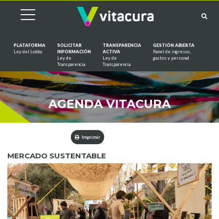
PLATAFORMA
SOLICITAR
TRANSPARENCIA
GESTIÓN ABIERTA
Ley del Lobby
INFORMACIÓN
ACTIVA
Panel de ingresos,
Ley de
Ley de
gastos y personal
Saltar al contenido
Transparencia
Transparencia
AGENDA VITACURA
Imprimir
MERCADO SUSTENTABLE