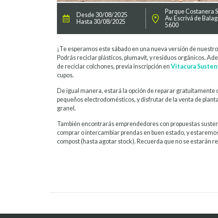
Parque Costanera S
Desde 30/08/2025
Av. Escrivá de Bala
Hasta 30/08/2025
5600
¡Te esperamos este sábado en una nueva versión de nuestr
Podrás reciclar plásticos, plumavit, y residuos orgánicos. Ad
de reciclar colchones, previa inscripción en
Vitacura Susten
cupos.
De igual manera, estará la opción de reparar gratuitamente c
pequeños electrodomésticos, y disfrutar de la venta de plant
granel.
También encontrarás emprendedores con propuestas sustent
comprar o intercambiar prendas en buen estado, y estaremo
compost (hasta agotar stock). Recuerda que no se estarán re