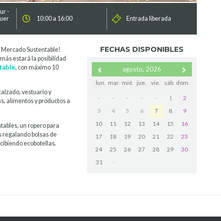
ur -
guer
10:00 a 16:00
Entrada liberada
FECHAS DISPONIBLES
o Mercado Sustentable!
emás estará la posibilidad
table
, con máximo 10
agosto, 2026
lun.
mar.
mié.
jue.
vie.
sáb.
dom.
alzado, vestuario y
-
-
-
-
-
1
2
as, alimentos y productos a
3
4
5
6
7
8
9
10
11
12
13
14
15
16
ables, un ropero para
s regalando bolsas de
17
18
19
20
21
22
23
cibiendo ecobotellas.
24
25
26
27
28
29
30
31
-