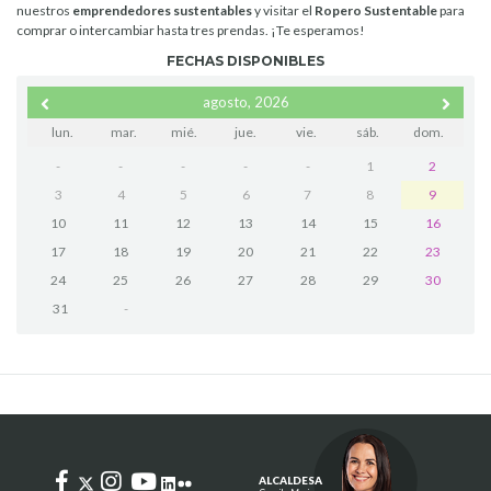
nuestros
emprendedores sustentables
y visitar el
Ropero Sustentable
para
comprar o intercambiar hasta tres prendas. ¡Te esperamos!
FECHAS DISPONIBLES
agosto, 2026
lun.
mar.
mié.
jue.
vie.
sáb.
dom.
-
-
-
-
-
1
2
3
4
5
6
7
8
9
10
11
12
13
14
15
16
17
18
19
20
21
22
23
24
25
26
27
28
29
30
31
-
ALCALDESA