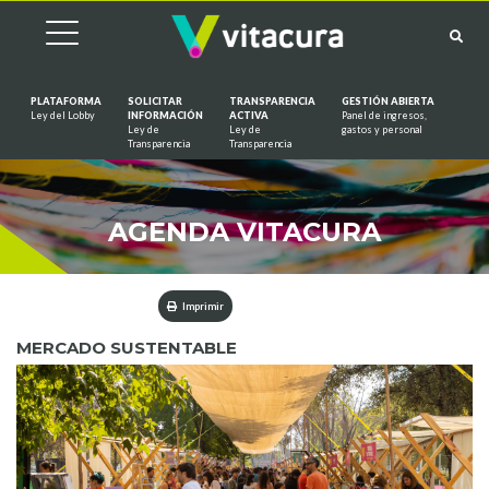
PLATAFORMA
SOLICITAR
TRANSPARENCIA
GESTIÓN ABIERTA
Ley del Lobby
INFORMACIÓN
ACTIVA
Panel de ingresos,
Ley de
Ley de
gastos y personal
Saltar al contenido
Transparencia
Transparencia
AGENDA VITACURA
Imprimir
MERCADO SUSTENTABLE