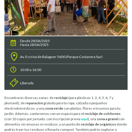
Desde 28/06/2025
Hasta 28/06/2025
Av. Escrivá de Balaguer 5600 (Parque Costanera Sur)
10:00 a 16:00
Liberada
Encontrarás diversas zonas: de
reciclaje
(para plásticos 1, 2, 4, 5, 6, 7 y
plumavit), de
reparación
gratuita para tu ropa, calzado o pequeños
electrodomésticos, y una
zona verde
con plantas, flores e insumos para tu
jardín. Además, contaremos con un espacio para el
reciclaje de colchones
(con 10 cupos por jornada, con inscripción previa
aquí
), una
zona a granel
con
alimentos sin envases ni residuos, y un punto de
reciclaje de orgánicos
donde
podrás traer tus residuos o llevarte compost. También podrás explorar a