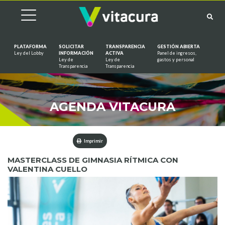
PLATAFORMA
SOLICITAR
TRANSPARENCIA
GESTIÓN ABIERTA
Ley del Lobby
INFORMACIÓN
ACTIVA
Panel de ingresos,
Ley de
Ley de
gastos y personal
Saltar al contenido
Transparencia
Transparencia
AGENDA VITACURA
Imprimir
MASTERCLASS DE GIMNASIA RÍTMICA CON
VALENTINA CUELLO