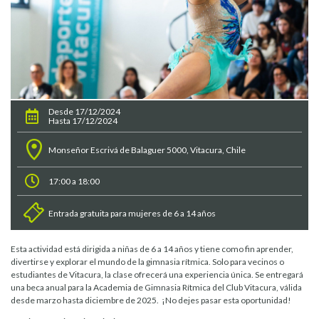
Desde 17/12/2024
Hasta 17/12/2024
Monseñor Escrivá de Balaguer 5000, Vitacura, Chile
17:00 a 18:00
Entrada gratuita para mujeres de 6 a 14 años
Esta actividad está dirigida a niñas de 6 a 14 años y tiene como fin aprender,
divertirse y explorar el mundo de la gimnasia rítmica. Solo para vecinos o
estudiantes de Vitacura, la clase ofrecerá una experiencia única. Se entregará
una beca anual para la Academia de Gimnasia Rítmica del Club Vitacura, válida
desde marzo hasta diciembre de 2025. ¡No dejes pasar esta oportunidad!