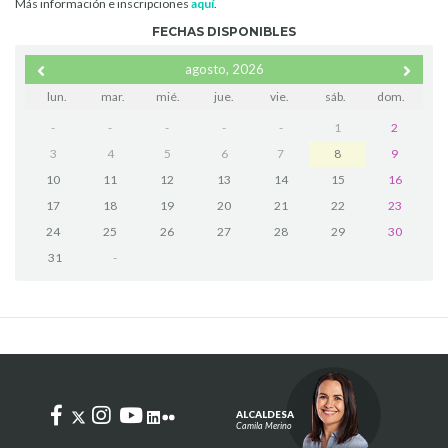
Más información e inscripciones
aquí
.
FECHAS DISPONIBLES
agosto, 2026
lun.
mar.
mié.
jue.
vie.
sáb.
dom.
-
-
-
-
-
1
2
3
4
5
6
7
8
9
10
11
12
13
14
15
16
17
18
19
20
21
22
23
24
25
26
27
28
29
30
31
-
ALCALDESA
Camila Merino