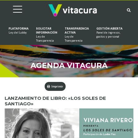
PLATAFORMA
SOLICITAR
TRANSPARENCIA
GESTIÓN ABIERTA
Ley del Lobby
INFORMACIÓN
ACTIVA
Panel de ingresos,
Ley de
Ley de
gastos y personal
Saltar al contenido
Transparencia
Transparencia
AGENDA VITACURA
Imprimir
LANZAMIENTO DE LIBRO: «LOS SOLES DE
SANTIAGO»