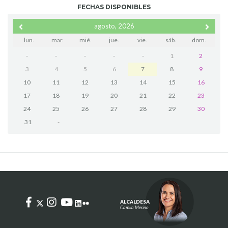
FECHAS DISPONIBLES
agosto, 2026
lun.
mar.
mié.
jue.
vie.
sáb.
dom.
-
-
-
-
-
1
2
3
4
5
6
7
8
9
10
11
12
13
14
15
16
17
18
19
20
21
22
23
24
25
26
27
28
29
30
31
-
ALCALDESA
Camila Merino