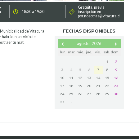
,
Gratuita, previa
a
18:30 a 19:30
inscripción en
por.nosotras@vitacura.cl
FECHAS DISPONIBLES
 Municipalidad de Vitacura
r habrá un servicio de
 traer tu mat.
agosto, 2026
lun.
mar.
mié.
jue.
vie.
sáb.
dom.
-
-
-
-
-
1
2
3
4
5
6
7
8
9
10
11
12
13
14
15
16
17
18
19
20
21
22
23
24
25
26
27
28
29
30
31
-