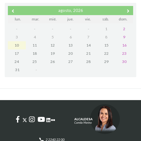
agosto, 2026
lun.
mar.
mié.
jue.
vie.
sáb.
dom.
-
-
-
-
-
1
2
3
4
5
6
7
8
9
10
11
12
13
14
15
16
17
18
19
20
21
22
23
24
25
26
27
28
29
30
31
-
ALCALDESA
Camila Merino
2 2240 22 00