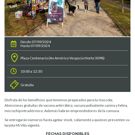
Desde 07/09/2024
Hasta 07/09/2024
Plaza Centenario (Av Américo Vespucio Norte 3098)
10:00 a 12:30
Gratuita
Disfruta de los beneficios que tenemos preparados para tu mascota.
Atenciones gratuitas de vacuna antirrábica, vacuna polivalente canina y felina,
microchip intradérmico. Además habrán emprendedores de la comuna.
Se entregarán números hasta agotar stock, solamente a quienes presenten su
tarjeta Mi Vita vigente.
FECHAS DISPONIBLES