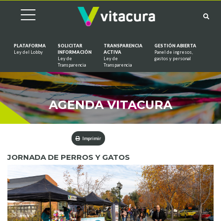
PLATAFORMA
SOLICITAR
TRANSPARENCIA
GESTIÓN ABIERTA
Ley del Lobby
INFORMACIÓN
ACTIVA
Panel de ingresos,
Ley de
Ley de
gastos y personal
Saltar al contenido
Transparencia
Transparencia
AGENDA VITACURA
Imprimir
JORNADA DE PERROS Y GATOS