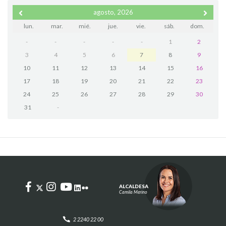
agosto, 2026
lun.
mar.
mié.
jue.
vie.
sáb.
dom.
-
-
-
-
-
1
2
3
4
5
6
7
8
9
10
11
12
13
14
15
16
17
18
19
20
21
22
23
24
25
26
27
28
29
30
31
-
ALCALDESA
Camila Merino
2 2240 22 00