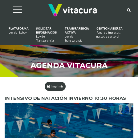
PLATAFORMA
SOLICITAR
TRANSPARENCIA
GESTIÓN ABIERTA
Ley del Lobby
INFORMACIÓN
ACTIVA
Panel de ingresos,
Ley de
Ley de
gastos y personal
Saltar al contenido
Transparencia
Transparencia
AGENDA VITACURA
Imprimir
INTENSIVO DE NATACIÓN INVIERNO 10:30 HORAS