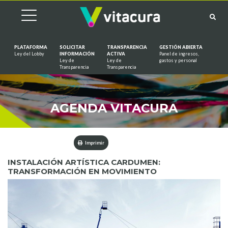
PLATAFORMA
SOLICITAR
TRANSPARENCIA
GESTIÓN ABIERTA
Ley del Lobby
INFORMACIÓN
ACTIVA
Panel de ingresos,
Ley de
Ley de
gastos y personal
Saltar al contenido
Transparencia
Transparencia
AGENDA VITACURA
Imprimir
INSTALACIÓN ARTÍSTICA CARDUMEN:
TRANSFORMACIÓN EN MOVIMIENTO