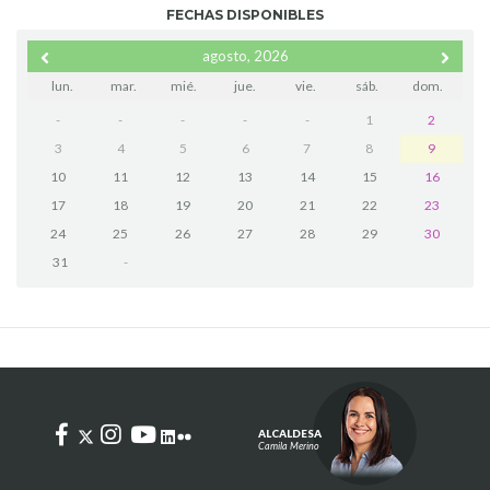
FECHAS DISPONIBLES
agosto, 2026
lun.
mar.
mié.
jue.
vie.
sáb.
dom.
-
-
-
-
-
1
2
3
4
5
6
7
8
9
10
11
12
13
14
15
16
17
18
19
20
21
22
23
24
25
26
27
28
29
30
31
-
ALCALDESA
Camila Merino