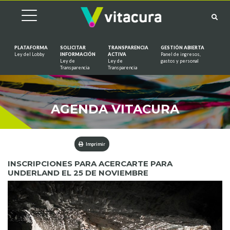
PLATAFORMA
SOLICITAR
TRANSPARENCIA
GESTIÓN ABIERTA
Ley del Lobby
INFORMACIÓN
ACTIVA
Panel de ingresos,
Ley de
Ley de
gastos y personal
Saltar al contenido
Transparencia
Transparencia
AGENDA VITACURA
Imprimir
INSCRIPCIONES PARA ACERCARTE PARA
UNDERLAND EL 25 DE NOVIEMBRE