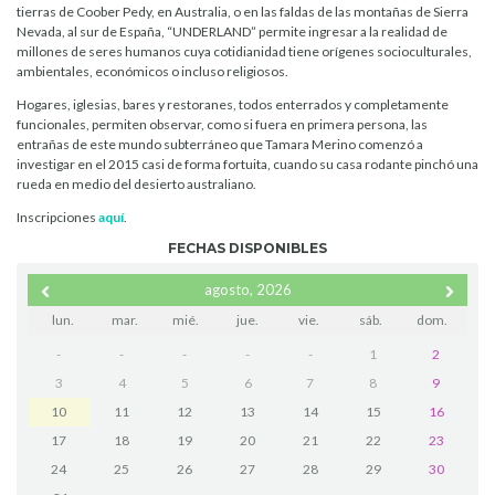
tierras de Coober Pedy, en Australia, o en las faldas de las montañas de Sierra
Nevada, al sur de España, “UNDERLAND” permite ingresar a la realidad de
millones de seres humanos cuya cotidianidad tiene orígenes socioculturales,
ambientales, económicos o incluso religiosos.
Hogares, iglesias, bares y restoranes, todos enterrados y completamente
funcionales, permiten observar, como si fuera en primera persona, las
entrañas de este mundo subterráneo que Tamara Merino comenzó a
investigar en el 2015 casi de forma fortuita, cuando su casa rodante pinchó una
rueda en medio del desierto australiano.
Inscripciones
aquí
.
FECHAS DISPONIBLES
agosto, 2026
lun.
mar.
mié.
jue.
vie.
sáb.
dom.
-
-
-
-
-
1
2
3
4
5
6
7
8
9
10
11
12
13
14
15
16
17
18
19
20
21
22
23
24
25
26
27
28
29
30