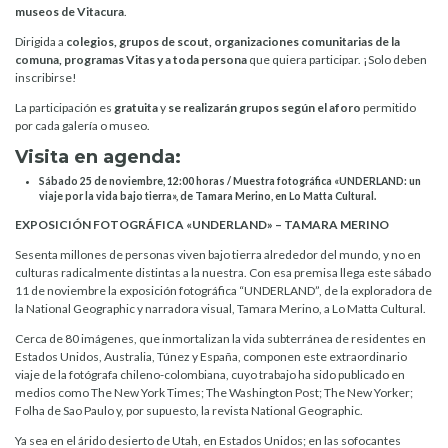
museos de Vitacura
.
Dirigida a
colegios, grupos de scout, organizaciones comunitarias de la
comuna, programas Vitas
y a toda persona
que quiera participar. ¡Solo deben
inscribirse!
La participación es
gratuita
y
se realizarán grupos según el aforo
permitido
por cada galería o museo.
Visita en agenda:
Sábado 25 de noviembre, 12:00 horas / Muestra fotográfica «UNDERLAND: un
viaje por la vida bajo tierra», de Tamara Merino, en Lo Matta Cultural.
EXPOSICIÓN FOTOGRÁFICA «UNDERLAND» – TAMARA MERINO
Sesenta millones de personas viven bajo tierra alrededor del mundo, y no en
culturas radicalmente distintas a la nuestra. Con esa premisa llega este sábado
11 de noviembre la exposición fotográfica “UNDERLAND”, de la exploradora de
la National Geographic y narradora visual, Tamara Merino, a Lo Matta Cultural.
Cerca de 80 imágenes, que inmortalizan la vida subterránea de residentes en
Estados Unidos, Australia, Túnez y España, componen este extraordinario
viaje de la fotógrafa chileno-colombiana, cuyo trabajo ha sido publicado en
medios como The New York Times; The Washington Post; The New Yorker;
Folha de Sao Paulo y, por supuesto, la revista National Geographic.
Ya sea en el árido desierto de Utah, en Estados Unidos; en las sofocantes