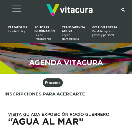
PLATAFORMA
SOLICITAR
TRANSPARENCIA
GESTIÓN ABIERTA
Ley del Lobby
INFORMACIÓN
ACTIVA
Panel de ingresos,
Ley de
Ley de
gastos y personal
Saltar al contenido
Transparencia
Transparencia
AGENDA VITACURA
Imprimir
INSCRIPCIONES PARA ACERCARTE