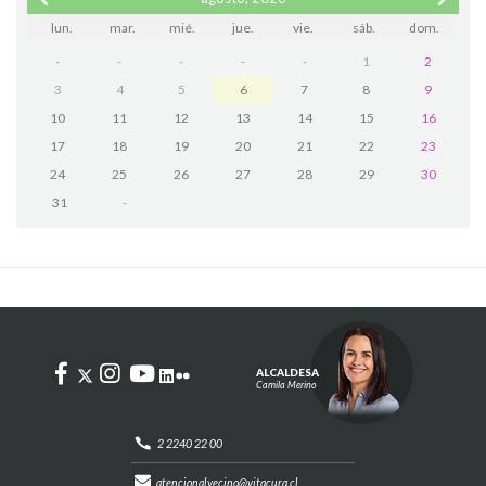
lun.
mar.
mié.
jue.
vie.
sáb.
dom.
-
-
-
-
-
1
2
3
4
5
6
7
8
9
10
11
12
13
14
15
16
17
18
19
20
21
22
23
24
25
26
27
28
29
30
31
-
ALCALDESA
Camila Merino
2 2240 22 00
atencionalvecino@vitacura.cl