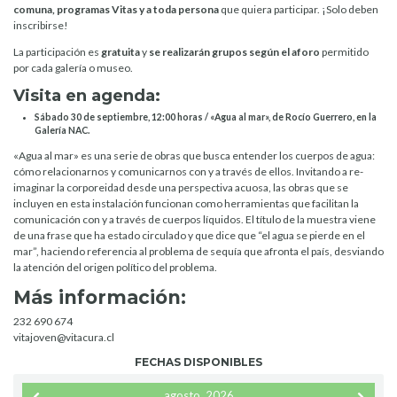
comuna, programas Vitas
y a toda persona
que quiera participar. ¡Solo deben
inscribirse!
La participación es
gratuita
y
se realizarán grupos según el aforo
permitido
por cada galería o museo.
Visita en agenda:
Sábado 30 de septiembre, 12:00 horas / «Agua al mar», de Rocío Guerrero, en la
Galería NAC.
«Agua al mar» es una serie de obras que busca entender los cuerpos de agua:
cómo relacionarnos y comunicarnos con y a través de ellos. Invitando a re-
imaginar la corporeidad desde una perspectiva acuosa, las obras que se
incluyen en esta instalación funcionan como herramientas que facilitan la
comunicación con y a través de cuerpos líquidos. El título de la muestra viene
de una frase que ha estado circulado y que dice que “el agua se pierde en el
mar”, haciendo referencia al problema de sequía que afronta el país, desviando
la atención del origen político del problema.
Más información:
232 690 674
vitajoven@vitacura.cl
FECHAS DISPONIBLES
agosto, 2026